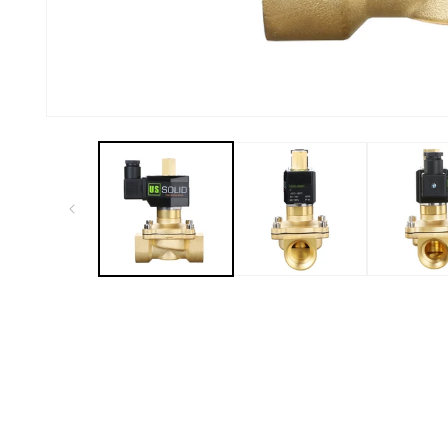
Offene
Medien
1
im
Modal