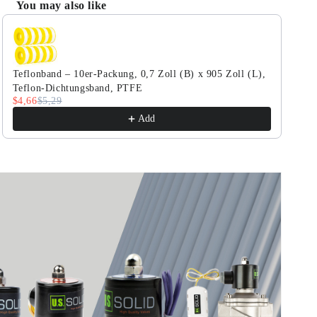
You may also like
VITON-
VITON-
Use the Previous and Next buttons to navigate through product r
Dichtung
Dichtung
Teflonband – 10er-Packung, 0,7 Zoll (B) x 905 Zoll (L),
Teflon-Dichtungsband, PTFE
$4,66
$5,29
Add