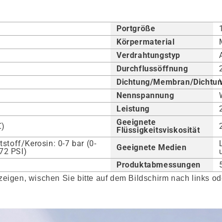
Portgröße
Körpermaterial
Verdrahtungstyp
Durchflussöffnung
Dichtung/Membran/Dichtu
Nennspannung
Leistung
Geeignete
℃)
Flüssigkeitsviskosität
stoff/Kerosin: 0-7 bar (0-
Geeignete Medien
-72 PSI)
Produktabmessungen
eigen, wischen Sie bitte auf dem Bildschirm nach links ode