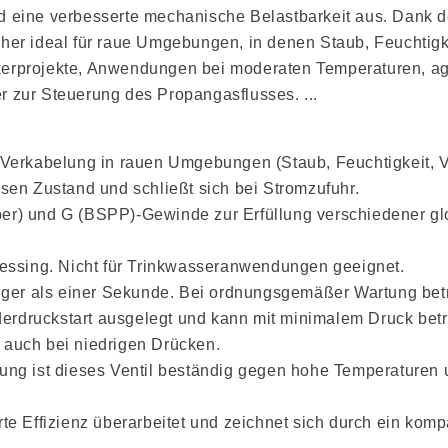
d eine verbesserte mechanische Belastbarkeit aus. Dank de
her ideal für raue Umgebungen, in denen Staub, Feuchtigke
kerprojekte, Anwendungen bei moderaten Temperaturen, ag
ur Steuerung des Propangasflusses. ...
 Verkabelung in rauen Umgebungen (Staub, Feuchtigkeit, V
osen Zustand und schließt sich bei Stromzufuhr.
per) und G (BSPP)-Gewinde zur Erfüllung verschiedener glo
 Messing. Nicht für Trinkwasseranwendungen geeignet.
niger als einer Sekunde. Bei ordnungsgemäßer Wartung betr
ederdruckstart ausgelegt und kann mit minimalem Druck betr
n auch bei niedrigen Drücken.
tung ist dieses Ventil beständig gegen hohe Temperaturen 
rte Effizienz überarbeitet und zeichnet sich durch ein k