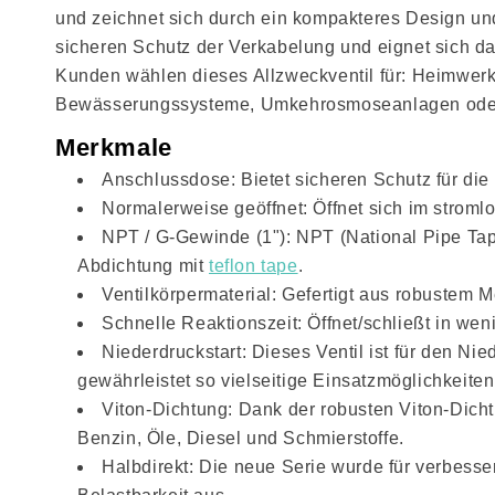
und zeichnet sich durch ein kompakteres Design un
sicheren Schutz der Verkabelung und eignet sich da
Kunden wählen dieses Allzweckventil für: Heimwer
Bewässerungssysteme, Umkehrosmoseanlagen oder z
Merkmale
Anschlussdose: Bietet sicheren Schutz für die
Normalerweise geöffnet: Öffnet sich im stroml
NPT / ​​G-Gewinde (1"): NPT (National Pipe Ta
Abdichtung mit
teflon tape
.
Ventilkörpermaterial: Gefertigt aus robustem
Schnelle Reaktionszeit: Öffnet/schließt in we
Niederdruckstart: Dieses Ventil ist für den Ni
gewährleistet so vielseitige Einsatzmöglichkeite
Viton-Dichtung: Dank der robusten Viton-Dich
Benzin, Öle, Diesel und Schmierstoffe.
Halbdirekt: Die neue Serie wurde für verbesse