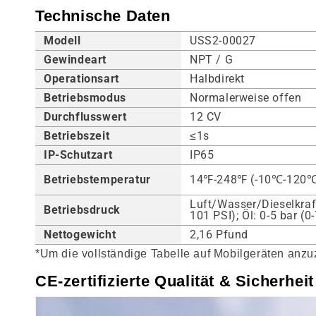
Technische Daten
Modell
USS2-00027
Gewindeart
NPT / G
Operationsart
Halbdirekt
Betriebsmodus
Normalerweise offen
Durchflusswert
12 CV
Betriebszeit
≤1s
IP-Schutzart
IP65
Betriebstemperatur
14℉-248℉ (-10℃-120
Luft/Wasser/Dieselkraft
Betriebsdruck
101 PSI); Öl: 0-5 bar (0
Nettogewicht
2,16 Pfund
*Um die vollständige Tabelle auf Mobilgeräten anzuz
CE-zertifizierte Qualität & Sicherheit