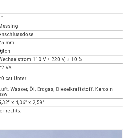
1"
Messing
Anschlussdose
25 mm
ng
Viton
Wechselstrom 110 V / 220 V, ± 10 %
22 VA
20 cst Unter
Luft, Wasser, Öl, Erdgas, Dieselkraftstoff, Kerosin
usw.
5,32" x 4,06" x 2,59"
r rechts.