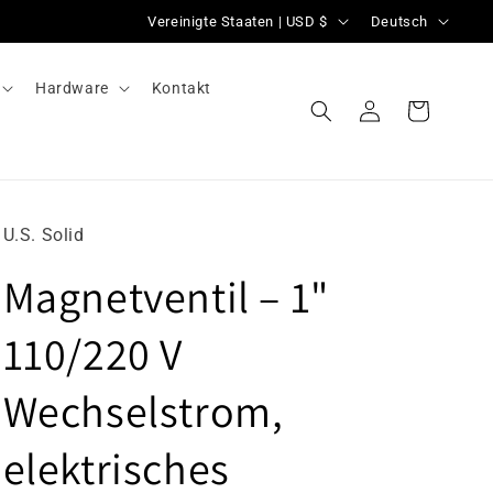
L
S
Vereinigte Staaten | USD $
Deutsch
a
p
n
r
Hardware
Kontakt
d
a
Einloggen
Warenkorb
/
c
R
h
e
e
U.S. Solid
g
Magnetventil – 1"
i
o
110/220 V
n
Wechselstrom,
elektrisches