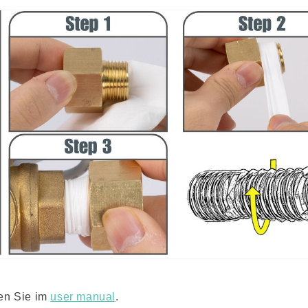
den Sie im
user manual
.