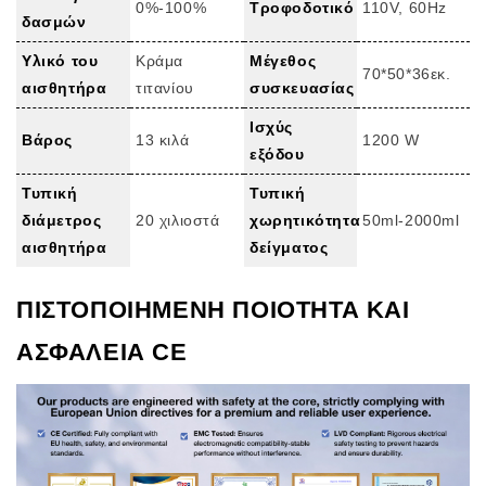
0%-100%
Τροφοδοτικό
110V, 60Hz
δασμών
Υλικό του
Κράμα
Μέγεθος
70*50*36εκ.
αισθητήρα
τιτανίου
συσκευασίας
Ισχύς
Βάρος
13 κιλά
1200 W
εξόδου
Τυπική
Τυπική
διάμετρος
20 χιλιοστά
χωρητικότητα
50ml-2000ml
αισθητήρα
δείγματος
ΠΙΣΤΟΠΟΙΗΜΕΝΗ ΠΟΙΟΤΗΤΑ ΚΑΙ
ΑΣΦΑΛΕΙΑ CE