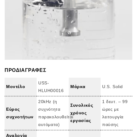
ΠΡΟΔΙΑΓΡΑΦΕΣ
USS-
Μοντέλο
Μάρκα
U.S. Solid
HLUH00016
20kHz (η
1 δευτ. – 99
Συνολικός
Εύρος
συχνότητα
ώρες με
χρόνος
συχνοτήτων
παρακολουθείται
λειτουργία
εργασίας
αυτόματα)
παύσης
Αναλογία