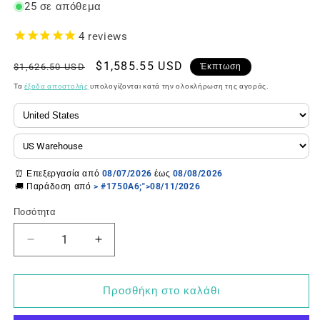
25 σε απόθεμα
4
reviews
Κανονική
Τιμή
$1,585.55 USD
$1,626.50 USD
Έκπτωση
τιμή
έκπτωσης
Τα
έξοδα αποστολής
υπολογίζονται κατά την ολοκλήρωση της αγοράς.
⏰ Επεξεργασία από
08/07/2026
έως
08/08/2026
🚚 Παράδοση από
> #1750A6;">08/11/2026
Ποσότητα
Μείωση
Αύξηση
ποσότητας
ποσότητας
για
για
Υπερηχητικός
Υπερηχητικός
Προσθήκη στο καλάθι
ομογενοποιητής
ομογενοποιητής