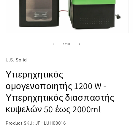
Άνοιγμα
Ά
μέσου
μ
1
2
από
1
/
10
στο
σ
βοηθητικό
β
παράθυρο
π
U.S. Solid
Υπερηχητικός
ομογενοποιητής 1200 W -
Υπερηχητικός διασπαστής
κυψελών 50 έως 2000ml
SKU:
Product SKU:
JFHLUH00016