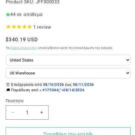
SKU:
Product SKU:
JFFX00033
44 σε απόθεμα
1
review
Κανονική
$340.19 USD
τιμή
Τα
έξοδα αποστολής
υπολογίζονται κατά την ολοκλήρωση της αγοράς.
⏰ Επεξεργασία από
08/10/2026
έως
08/11/2026
🚚 Παράδοση από
> #1750A6;">08/14/2026
Ποσότητα
Μείωση
Αύξηση
ποσότητας
ποσότητας
για
για
Υπερηχητικός
Υπερηχητικός
Προσθήκη στο καλάθι