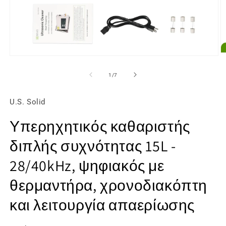
Ά
Άνοιγμα
μ
μέσου
2
1
από
1
/
7
σ
στο
β
βοηθητικό
π
παράθυρο
U.S. Solid
Υπερηχητικός καθαριστής
διπλής συχνότητας 15L -
28/40kHz, ψηφιακός με
θερμαντήρα, χρονοδιακόπτη
και λειτουργία απαερίωσης