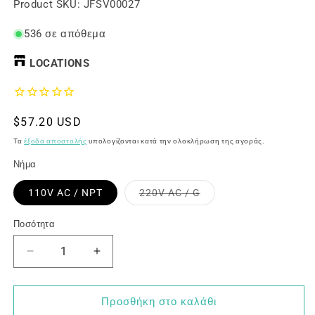
SKU:
Product SKU:
JFSV00027
536 σε απόθεμα
LOCATIONS
Κανονική
$57.20 USD
τιμή
Τα
έξοδα αποστολής
υπολογίζονται κατά την ολοκλήρωση της αγοράς.
Νήμα
Η
110V AC / NPT
220V AC / G
παραλλαγή
εξαντλήθηκε
ή
Ποσότητα
δεν
είναι
διαθέσιμη
Μείωση
Αύξηση
ποσότητας
ποσότητας
για
για
Ηλεκτρομαγνητική
Ηλεκτρομαγνητική
Προσθήκη στο καλάθι