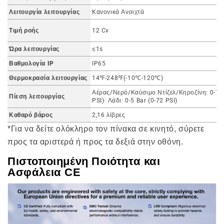
Λειτουργία λειτουργίας
Κανονικά Ανοιχτά
Τιμή ροής
12 Cv
Ώρα λειτουργίας
≤1s
Βαθμολογία IP
IP65
Θερμοκρασία λειτουργίας
14℉-248℉(-10℃-120℃)
Αέρας/Νερό/Καύσιμο Ντίζελ/Κηροζίνη: 0-7 B
Πίεση λειτουργίας
PSI)· Λάδι: 0-5 Bar (0-72 PSI)
Καθαρό βάρος
2,16 λίβρες
*Για να δείτε ολόκληρο τον πίνακα σε κινητό, σύρετε
προς τα αριστερά ή προς τα δεξιά στην οθόνη.
Πιστοποιημένη Ποιότητα και
Ασφάλεια CE