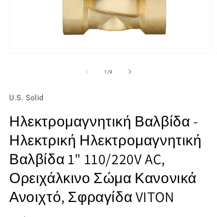
Άνοιγμα
Ά
μέσου
μ
1
2
από
1
/
9
στο
σ
βοηθητικό
β
παράθυρο
π
U.S. Solid
Ηλεκτρομαγνητική Βαλβίδα -
Ηλεκτρική Ηλεκτρομαγνητική
Βαλβίδα 1" 110/220V AC,
Ορειχάλκινο Σώμα Κανονικά
Ανοιχτό, Σφραγίδα VITON