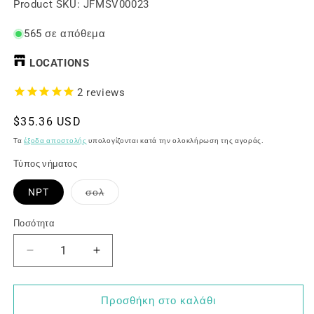
SKU:
Product SKU:
JFMSV00023
565 σε απόθεμα
LOCATIONS
2
reviews
Κανονική
$35.36 USD
τιμή
Τα
έξοδα αποστολής
υπολογίζονται κατά την ολοκλήρωση της αγοράς.
Τύπος νήματος
Η
NPT
σολ
παραλλαγή
εξαντλήθηκε
ή
Ποσότητα
δεν
είναι
διαθέσιμη
Μείωση
Αύξηση
ποσότητας
ποσότητας
για
για
U.S.
U.S.
Προσθήκη στο καλάθι