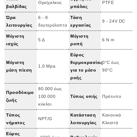
Ορείχαλκος
PTFE
βαλβίδας
μπάλας
Ώρα
6 - 8
Τάση
9 - 24V DC
λειτουργίας
δευτερόλεπτα
εργασίας
Μέγιστη
Μέγιστη
5 Δ
6 N m
ισχύς
ροπή
Εύρος
Μέγιστη
θερμοκρασίας
0°C έως
1,0 Mpa
μέση πίεση
για το μέσο
90°C
ροής
80.000 έως
Προσδόκιμο
100.000
Τύπος οπής
Πρότυπο
ζωής
κύκλοι
Τύπος
Κατάσταση
Κανονικά
NPT/G
νήματος
λειτουργίας
Κλειστά
Εύρος