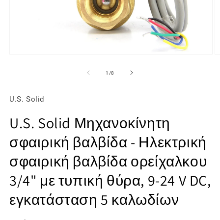
Άνοιγμα
Ά
μέσου
μ
1
2
από
1
/
8
στο
σ
βοηθητικό
β
παράθυρο
π
U.S. Solid
U.S. Solid Μηχανοκίνητη
σφαιρική βαλβίδα - Ηλεκτρική
σφαιρική βαλβίδα ορείχαλκου
3/4" με τυπική θύρα, 9-24 V DC,
εγκατάσταση 5 καλωδίων