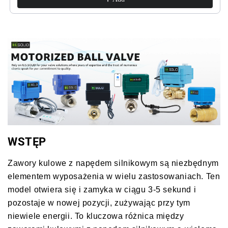
24
24
V
V
AC/DC,
AC/DC,
2-
2-
żyłowy
żyłowy
automatyczny
automatyczny
powrót,
powrót,
normalnie
normalnie
otwarty,
otwarty,
certyfikat
certyfikat
NSF
NSF
WSTĘP
Zawory kulowe z napędem silnikowym są niezbędnym
elementem wyposażenia w wielu zastosowaniach. Ten
model otwiera się i zamyka w ciągu 3-5 sekund i
pozostaje w nowej pozycji, zużywając przy tym
niewiele energii. To kluczowa różnica między