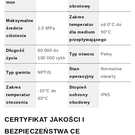
moc
obrotowy
Zakres
Maksymalne
temperatur
od 0°C do
średnie
1,0 MPa
dla medium
90°C
ciśnienie
przepływającego
Długość
80 000 do
Typ otworu
Pełny
życia
100 000 cykli
Stan
Normalnie
Typ gwintu
NPT/G
operacyjny
otwarty
Zakres
Stopień
-10°C do
temperatur
ochrony
IP65
40°C
otoczenia
obudowy
CERTYFIKAT JAKOŚCI I
BEZPIECZEŃSTWA CE