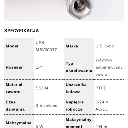
SPECYFIKACJA
USS-
Model
Marka
U.S. Solid
MSV00077
2-żyłowy
Typ
Rozmiar
1/4"
automatyczny
okablowania
powrót
Materiał
Uszczelka
SS304
PTFE
zaworu
kulowa
Czas
Napięcie
9-24 V
3-5 sekund
działania
robocze
AC/DC
Maksymalny
Maksymalna
5 W
moment
2 N·m