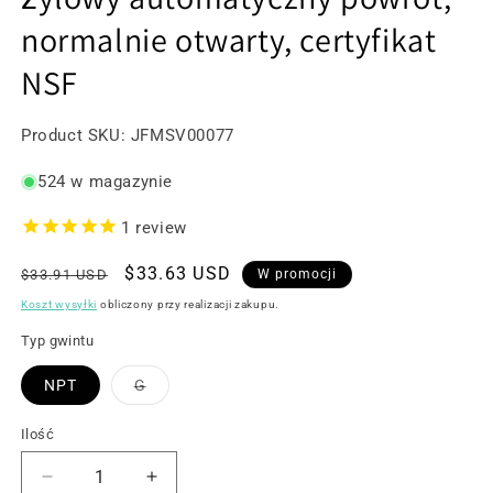
normalnie otwarty, certyfikat
NSF
SKU:
Product SKU:
JFMSV00077
524 w magazynie
1
review
Cena
Cena
$33.63 USD
$33.91 USD
W promocji
regularna
promocyjna
Koszt wysyłki
obliczony przy realizacji zakupu.
Typ gwintu
Wariant
NPT
G
wyprzedany
lub
niedostępny
Ilość
Zmniejsz
Zwiększ