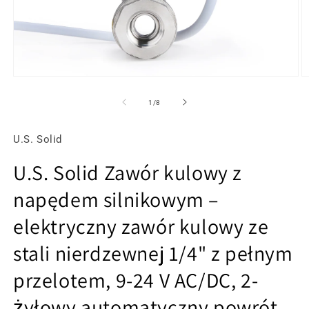
Otwórz
O
multimedia
m
1
2
z
1
/
8
w
w
oknie
o
modalnym
m
U.S. Solid
U.S. Solid Zawór kulowy z
napędem silnikowym –
elektryczny zawór kulowy ze
stali nierdzewnej 1/4" z pełnym
przelotem, 9-24 V AC/DC, 2-
żyłowy automatyczny powrót,