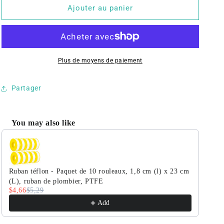
pour
pour
Ajouter au panier
Électrovanne
Électrovanne
2&quot;
2&quot;
-
-
Acier
Acier
inoxydable
inoxydable
Plus de moyens de paiement
110/220
110/220
V
V
Partager
CA,
CA,
normalement
normalement
fermée,
fermée,
You may also like
joint
joint
Use the Previous and Next buttons to navigate through product r
Viton
Viton
Ruban téflon - Paquet de 10 rouleaux, 1,8 cm (l) x 23 cm
(L), ruban de plombier, PTFE
$4,66
$5,29
Add