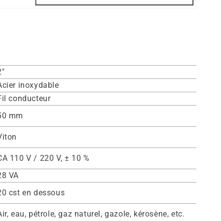
2"
Acier inoxydable
Fil conducteur
50 mm
Viton
CA 110 V / 220 V, ± 10 %
28 VA
20 cst en dessous
Air, eau, pétrole, gaz naturel, gazole, kérosène, etc.