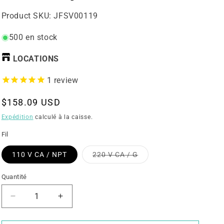
UGS:
Product SKU:
JFSV00119
500 en stock
LOCATIONS
1
review
Prix
$158.09 USD
Expédition
calculé à la caisse.
régulier
Fil
Variante
110 V CA / NPT
220 V CA / G
épuisée
ou
indisponible
Quantité
Diminuer
Augmenter
la
la
quantité
quantité