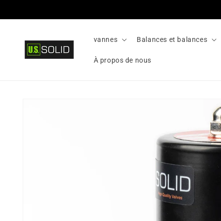
Passer
au
contenu
vannes
Balances et balances
À propos de nous
Passer aux
informations
sur le
produit