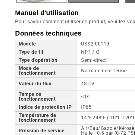
Manuel d'utilisation
Pour savoir comment utiliser ce produit, veuillez vo
Données techniques
Modèle
USS2-00119
Type de fil
NPT / G
Type d'opération
Semi-direct
Mode de
Normalement fermé
fonctionnement
Valeur du flux
48 CV
Temps de
≤1s
fonctionnement
Indice de protection IP
IP65
Température de
14℉-248℉ (-10℃-120
fonctionnement
Air/Eau/Gazole/Kérosène
Pression de service
Huile : 0-5 bar (0-72 PS