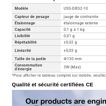
Modèle
USS-DBS2-10
Capteur de pesage
jauge de contrainte
Étalonnage
étalonnage externe
Capacité
0,1 g à 1 kg
Lisibilité
0,01 g
Répétabilité
±0,02 g
Linéarité
±0,03 g
Taille de la poêle
Φ130 mm
Consommation
3W (Max)
d'énergie
*Pour afficher le tableau complet sur mobile, veuillez
Qualité et sécurité certifiées CE