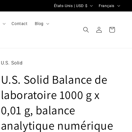
P
L
États-Unis | USD $
Français
a
a
y
n
l
Contact
Blog
Se
s
g
Panier
connecter
/
u
r
e
é
U.S. Solid
g
U.S. Solid Balance de
i
o
laboratoire 1000 g x
n
0,01 g, balance
analytique numérique