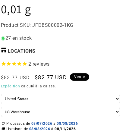
0,01 g
UGS:
Product SKU:
JFDBS00002-1KG
27 en stock
LOCATIONS
2
reviews
Prix
Prix
$82.77 USD
$83.77 USD
Vente
Expédition
calculé à la caisse.
régulier
de
vente
⏰ Processus de
08/07/2026
à
08/08/2026
🚚 Livraison de
08/08/2026
à
08/11/2026