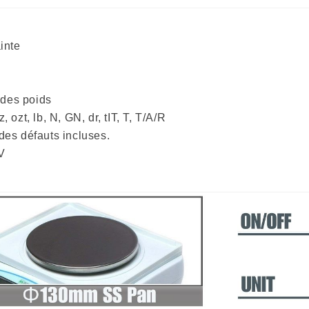
inte
 des poids
 ozt, lb, N, GN, dr, tIT, T, T/A/R
des défauts incluses.
 V