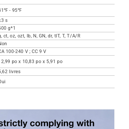
41℉ - 95℉
≤3 s
500 g*1
g, ct, oz, ozt, lb, N, GN, dr, tIT, T, T/A/R
Non
CA 100-240 V ; CC 9 V
12,99 po x 10,83 po x 5,91 po
5,62 livres
Oui