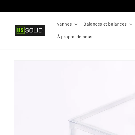
Passer
au
contenu
vannes
Balances et balances
À propos de nous
Passer aux
informations
sur le
produit