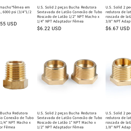
 macho*fêmea em
U.S. Solid 2 peças Bucha Redutora
U.S. Solid 2 p
, 6000 psi (3/4*1/2
Sextavada de Latão Conexão de Tubo
redutora de l
Roscado de Latão 1/2" NPT Macho x
roscada de la
1/4" NPT Adaptador Fêmea
3/8" NPT Adap
eço
.55 USD
Preço
$6.22 USD
Preço
$6.67 USD
normal
normal
nda
s Bucha Redutora
U.S. Solid 2 peças Bucha Redutora
U.S. Solid 2 p
ão Conexão de Tubo
Sextavada de Latão Conexão de Tubo
redutora de l
 1/4" NPT Macho x
Roscado de Latão 1" NPT Macho x
roscada de la
or Fêmea
1/2" NPT Adaptador Fêmea
1/8" NPT Adap