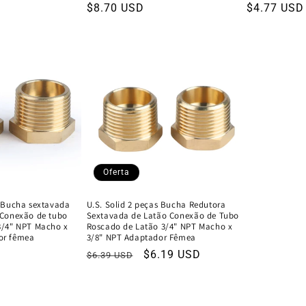
Preço
$8.70 USD
Preço
$4.77 USD
normal
normal
Oferta
s Bucha sextavada
U.S. Solid 2 peças Bucha Redutora
 Conexão de tubo
Sextavada de Latão Conexão de Tubo
3/4" NPT Macho x
Roscado de Latão 3/4" NPT Macho x
or fêmea
3/8" NPT Adaptador Fêmea
Preço
Preço
$6.19 USD
$6.39 USD
normal
de
venda