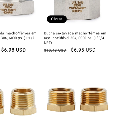
Oferta
ada macho*fêmea em
Bucha sextavada macho*fêmea em
 304, 6000 psi (1*1/2
aço inoxidável 304, 6000 psi (1*3/4
NPT)
Preço
$6.98 USD
Preço
Preço
$6.95 USD
$10.43 USD
de
normal
de
venda
venda