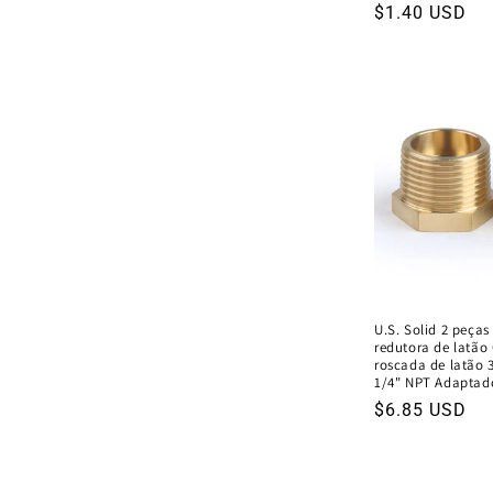
Preço
$1.40 USD
normal
U.S. Solid 2 peça
redutora de latão
roscada de latão 
1/4" NPT Adaptad
Preço
$6.85 USD
normal