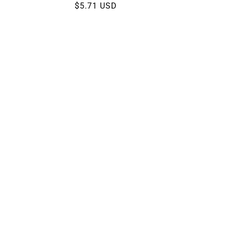
Preço
$5.71 USD
normal