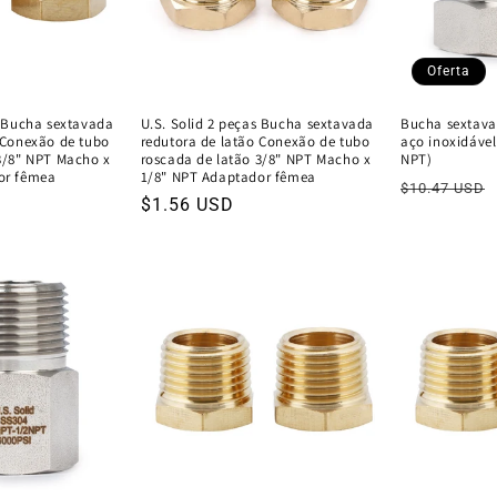
Oferta
s Bucha sextavada
U.S. Solid 2 peças Bucha sextavada
Bucha sextav
 Conexão de tubo
redutora de latão Conexão de tubo
aço inoxidável
3/8" NPT Macho x
roscada de latão 3/8" NPT Macho x
NPT)
or fêmea
1/8" NPT Adaptador fêmea
Preço
$10.47 USD
Preço
$1.56 USD
normal
normal