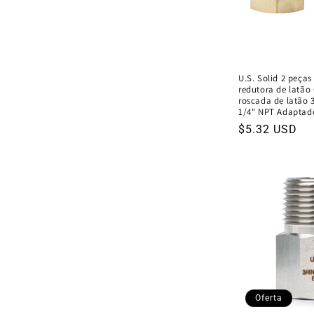
o
:
U.S. Solid 2 peça
redutora de latão
roscada de latão 
1/4" NPT Adaptad
Preço
$5.32 USD
normal
Oferta