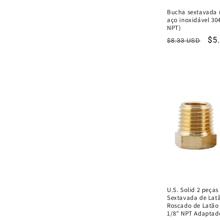
Bucha sextavada
aço inoxidável 304
NPT)
Preço
Pr
$5
$8.33 USD
normal
de
ve
U.S. Solid 2 peça
Sextavada de Lat
Roscado de Latão
1/8" NPT Adaptad