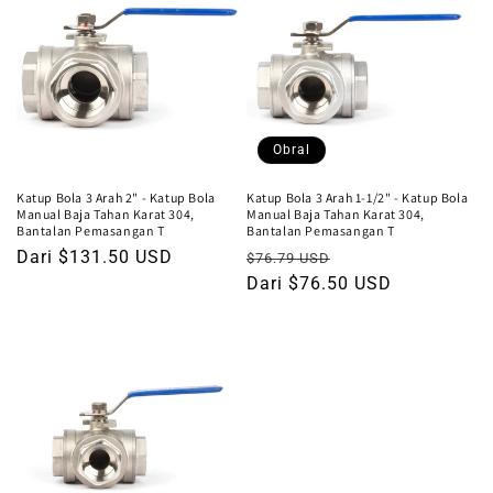
Obral
Katup Bola 3 Arah 2" - Katup Bola
Katup Bola 3 Arah 1-1/2" - Katup Bola
Manual Baja Tahan Karat 304,
Manual Baja Tahan Karat 304,
Bantalan Pemasangan T
Bantalan Pemasangan T
Harga
Dari $131.50 USD
Harga
Harga
$76.79 USD
reguler
reguler
Dari $76.50 USD
obral