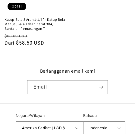
Obral
Katup Bola 3 Arah 1-1/4" - Katup Bola
Manual Baja Tahan Karat 304,
Bantalan Pemasangan T
Harga
Harga
$58.59 USD
reguler
Dari $58.50 USD
obral
Berlangganan email kami
Email
Negara/Wilayah
Bahasa
Amerika Serikat | USD $
Indonesia