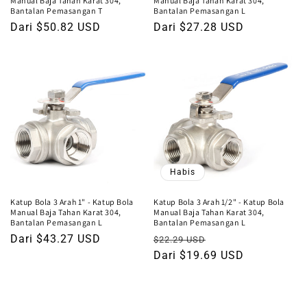
Manual Baja Tahan Karat 304,
Manual Baja Tahan Karat 304,
Bantalan Pemasangan T
Bantalan Pemasangan L
Harga
Dari $50.82 USD
Harga
Dari $27.28 USD
reguler
reguler
Habis
Katup Bola 3 Arah 1" - Katup Bola
Katup Bola 3 Arah 1/2" - Katup Bola
Manual Baja Tahan Karat 304,
Manual Baja Tahan Karat 304,
Bantalan Pemasangan L
Bantalan Pemasangan L
Harga
Dari $43.27 USD
Harga
Harga
$22.29 USD
reguler
reguler
Dari $19.69 USD
obral