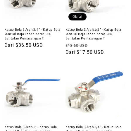
Obral
Katup Bola 3 Arah 3/4" - Katup Bola
Katup Bola 3 Arah 1/2" - Katup Bola
Manual Baja Tahan Karat 304,
Manual Baja Tahan Karat 304,
Bantalan Pemasangan T
Bantalan Pemasangan T
Harga
Dari $36.50 USD
Harga
Harga
$18.60 USD
reguler
reguler
Dari $17.50 USD
obral
Katup Bola 3 Arah 1" - Katup Bola
Katup Bola 3 Arah 3/4" - Katup Bola