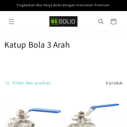
Langsung
Tingkatkan Alur Kerja Anda dengan Instrumen Premium.
ke
konten
Keranjang
K
Katup Bola 3 Arah
o
l
e
Filter dan urutkan
9 produk
k
s
i
: