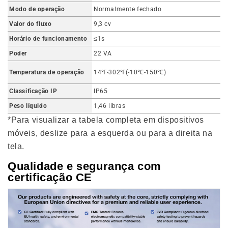
Modo de operação
Normalmente fechado
Valor do fluxo
9,3 cv
Horário de funcionamento
≤1s
Poder
22 VA
Temperatura de operação
14℉-302℉(-10℃-150℃)
Classificação IP
IP65
Peso líquido
1,46 libras
*Para visualizar a tabela completa em dispositivos
móveis, deslize para a esquerda ou para a direita na
tela.
Qualidade e segurança com
certificação CE