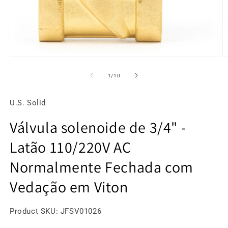
Mídia
M
aberta
a
1
2
de
1
/
10
em
e
modal
m
U.S. Solid
Válvula solenoide de 3/4" -
Latão 110/220V AC
Normalmente Fechada com
Vedação em Viton
SKU:
Product SKU:
JFSV01026