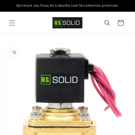
Pular
Aprimore seu fluxo de trabalho com ferramentas premium.
para o
conteúdo
Carrinho
Pular para
informações
do produto