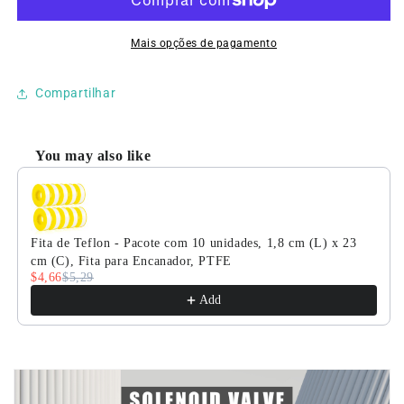
3/4&quot;
de
-
3/4&quot;
Latão
-
Mais opções de pagamento
110/220V
Latão
AC
110/220V
Compartilhar
Normalmente
AC
Fechada
Normalmente
com
Fechada
You may also like
Vedação
com
Use the Previous and Next buttons to navigate through product
em
Vedação
Viton
em
Viton
Fita de Teflon - Pacote com 10 unidades, 1,8 cm (L) x 23
cm (C), Fita para Encanador, PTFE
$4,66
$5,29
Add