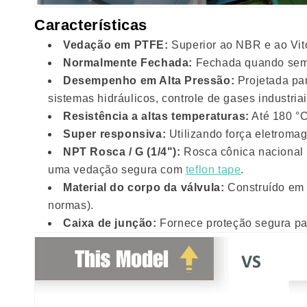
Características
Vedação em PTFE:
Superior ao NBR e ao Vito
Normalmente Fechada:
Fechada quando sem 
Desempenho em Alta Pressão:
Projetada par
sistemas hidráulicos, controle de gases industri
Resistência a altas temperaturas:
Até 180 °C
Super responsiva:
Utilizando força eletromag
NPT Rosca / G (1/4"):
Rosca cônica nacional p
uma vedação segura com
teflon tape
.
Material do corpo da válvula:
Construído em 
normas).
Caixa de junção:
Fornece proteção segura par