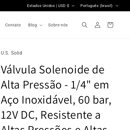
P
L
Estados Unidos | USD $
Português (brasil)
a
i
í
n
Conecte-
Carrinho
Contato
Blog
Sobre nós
se
s
g
/
u
r
a
U.S. Solid
e
g
Válvula Solenoide de
g
e
i
m
Alta Pressão - 1/4" em
ã
o
Aço Inoxidável, 60 bar,
12V DC, Resistente a
Altas Pressões e Altas