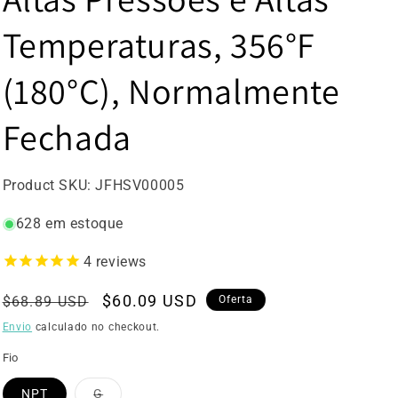
Temperaturas, 356°F
(180°C), Normalmente
Fechada
SKU:
Product SKU:
JFHSV00005
628 em estoque
4
reviews
Preço
Preço
$60.09 USD
$68.89 USD
Oferta
normal
de
Envio
calculado no checkout.
venda
Fio
Variante
NPT
G