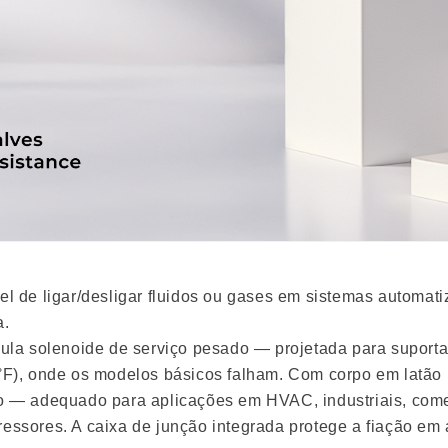
el de ligar/desligar fluidos ou gases em sistemas automa
a.
vula solenoide de serviço pesado — projetada para suporta
6 °F), onde os modelos básicos falham. Com corpo em lat
do — adequado para aplicações em HVAC, industriais, com
essores. A caixa de junção integrada protege a fiação em