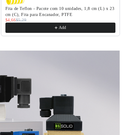
a
Resistente
Fita de Teflon - Pacote com 10 unidades, 1,8 cm (L) x 23
Altas
a
cm (C), Fita para Encanador, PTFE
Pressões
Altas
$4,66
$5,29
e
Pressões
Add
Altas
e
Temperaturas,
Altas
356°F
Temperaturas,
(180°C),
356°F
Normalmente
(180°C),
Fechada
Normalmente
Fechada