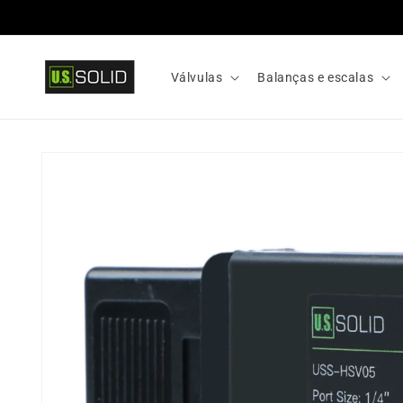
Pular
para o
conteúdo
Válvulas
Balanças e escalas
Pular para
informações
do produto