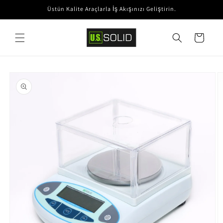
İçeriğe
Üstün Kalite Araçlarla İş Akışınızı Geliştirin.
atla
Sepet
Ürün
bilgisine
atla