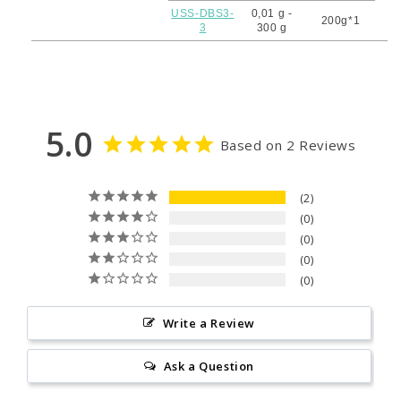
USS-DBS3-
0,01 g -
200g*1
3
300 g
5.0
Based on 2 Reviews
2
0
0
0
0
Write a Review
Ask a Question