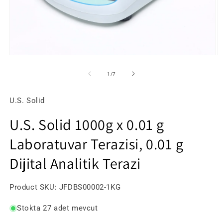
Medya
M
1
2
modda
m
/
1
/
7
oynatın
o
U.S. Solid
U.S. Solid 1000g x 0.01 g
Laboratuvar Terazisi, 0.01 g
Dijital Analitik Terazi
SKU:
Product SKU:
JFDBS00002-1KG
Stokta 27 adet mevcut