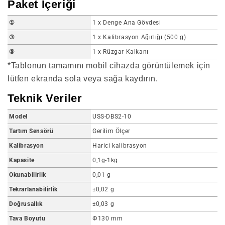
Paket İçeriği
①
1 x Denge Ana Gövdesi
③
1 x Kalibrasyon Ağırlığı (500 g)
⑤
1 x Rüzgar Kalkanı
*Tablonun tamamını mobil cihazda görüntülemek için
lütfen ekranda sola veya sağa kaydırın.
Teknik Veriler
Model
USS-DBS2-10
Tartım Sensörü
Gerilim Ölçer
Kalibrasyon
Harici kalibrasyon
Kapasite
0,1g-1kg
Okunabilirlik
0,01 g
Tekrarlanabilirlik
±0,02 g
Doğrusallık
±0,03 g
Tava Boyutu
Φ130 mm