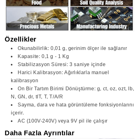
Özellikler
Okunabilirlik: 0,01 g, gerinim ölçer ile sağlanır
Kapasite: 0,1 g - 1 Kg
Stabilizasyon Süresi: 3 saniye içinde
Harici Kalibrasyon: Ağırlıklarla manuel
kalibrasyon
On Bir Tartım Birimi Dönüştürme: g, ct, oz, ozt, lb,
N, GN, dr, tIT, T, T/A/R
Sayma, dara ve hata görüntüleme fonksiyonlarını
içerir.
AC (100V-240V) veya 9V pil ile çalışır
Daha Fazla Ayrıntılar