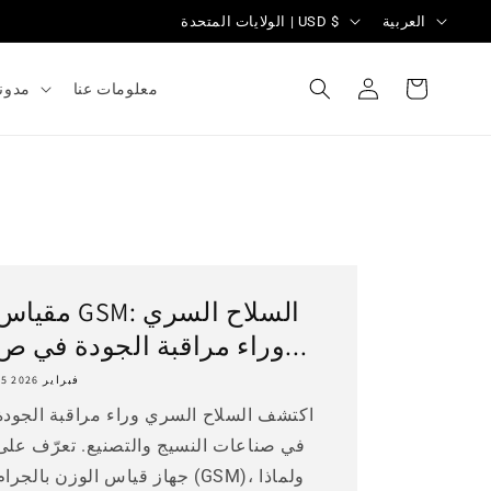
ل
ا
العربية
الولايات المتحدة | USD $
غ
ل
تسجيل
ة
ب
العربة
معلومات عنا
مدون
الدخول
ل
د
/
ا
ل
م
مقياس GSM: السلاح السر
ن
وراء مراقبة الجودة في ص...
ط
ق
25 فبراير 2026
اكتشف السلاح السري وراء مراقبة الجودة
ة
في صناعات النسيج والتصنيع. تعرّف على
جهاز قياس الوزن بالجرام (GSM)، ولماذ