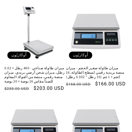
أُوكَازيُون
أُوكَازيُون
ميزان طاولة صغير الحجم - ميزان
ميزان طاولة صناعي - 460 رطل × 0.02
منصة بريدية رقمي لسطح الطاولة، 16
رطل، ميزان شحن أرضي بريدي، ميزان
كجم × 1 جم (35 رطل * 0.002 رطل)
منصة رقمي، منصة من الفولاذ المقاوم
للصدأ مقاس 16 بوصة × 20 بوصة
سعر
$166.00 USD
السعر
$168.00 USD
سعر
$203.00 USD
السعر
$233.00 USD
البيع
العادي
البيع
العادي