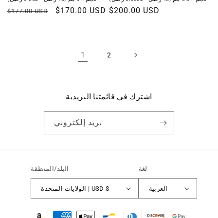
السعر
$200.00 USD
سعر
$170.00 USD
السعر
$177.00 USD
العادي
البيع
العادي
1
2
اشترك في قائمتنا البريدية
بريد إلكتروني
لغة
البلد/المنطقة
العربية
الولايات المتحدة | USD $
طرق