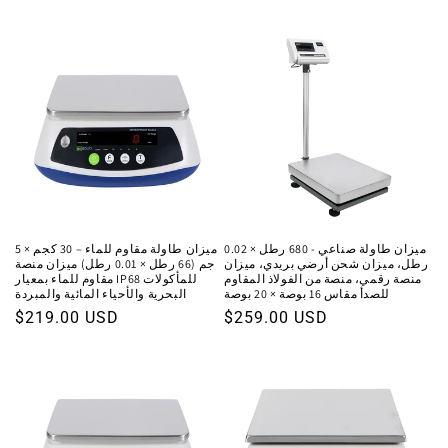
العادي
العادي
ميزان طاولة صناعي - 680 رطل × 0.02
ميزان طاولة مقاوم للماء – 30 كجم × 5
رطل، ميزان شحن أرضي بريدي، ميزان
جم (66 رطل × 0.01 رطل) ميزان منصة
منصة رقمي، منصة من الفولاذ المقاوم
مقاوم للماء بمعيار IP68 للمأكولات
للصدأ مقاس 16 بوصة × 20 بوصة
البحرية والأحياء المائية والمبردة
السعر
$259.00 USD
السعر
$219.00 USD
العادي
العادي