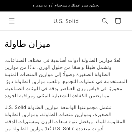
انتقل
حسّن سير عملك باستخدام أدوات مميزة.
إلى
المحتوى
U.S. Solid
العربة
م
ميزان طاولة
ج
تُعدّ موازين الطاولة أدوات أساسية في مختلف الصناعات،
م
وتشمل طيفًا واسعًا من حلول الوزن، بدءًا من موازين
الطاولة الصغيرة وصولًا إلى موازين المنصات المتينة
و
المستخدمة في عمليات التجميع. وتلعب موازين الطاولة دورًا
ع
محوريًا في قياس وزن العناصر بدقة في البيئات الصناعية،
مما يضمن الكفاءة التشغيلية المثلى ومراقبة الجودة.
ة
U.S. Solid تشمل مجموعتها الواسعة موازين الطاولة
:
الصغيرة، وموازين منصات الطاولة، وموازين الطاولة
المقاومة للماء. وبفضل تنوع سعات الوزن ومستويات الدقة،
تُعدّ موازين الطاولة من U.S. Solid أدوات متعددة