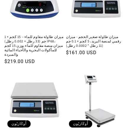
ميزان طاولة صغير الحجم - ميزان
ميزان طاولة مقاوم للماء – 15 كجم × 1
رقمي لمنصة البريد، 5 كجم × 0.1 جم
جم (33 رطل × 0.002 رطل) IP68،
(11 رطل * 0.0002 رطل)
ميزان منصة مقاوم للماء بوزن 15 كجم
للمأكولات البحرية والأحياء المائية
السعر
$161.00 USD
والمبردة
العادي
السعر
$219.00 USD
العادي
أُوكَازيُون
أُوكَازيُون