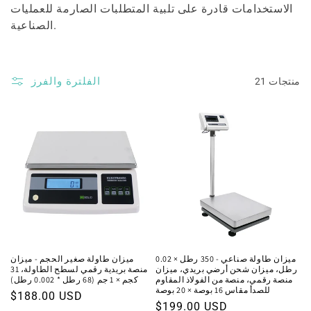
الاستخدامات قادرة على تلبية المتطلبات الصارمة للعمليات
الصناعية.
الفلترة والفرز
21 منتجات
ميزان طاولة صناعي - 350 رطل × 0.02
ميزان طاولة صغير الحجم - ميزان
رطل، ميزان شحن أرضي بريدي، ميزان
منصة بريدية رقمي لسطح الطاولة، 31
منصة رقمي، منصة من الفولاذ المقاوم
كجم × 1 جم (68 رطل * 0.002 رطل)
للصدأ مقاس 16 بوصة × 20 بوصة
السعر
$188.00 USD
السعر
$199.00 USD