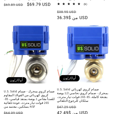
سعر
$69.79 USD
السعر
9
$69.89 USD
(9)
مجموع
البيع
العادي
سعر
السعر
المراجعات
$38.95 USD
البيع
من $36.39 USD
العادي
أُوكَازيُون
أُوكَازيُون
U.S. Solid صمام كروي كهربائي
U.S. Solid صمام كروي بمحرك - صمام
بمحرك - صمام كروي نحاسي 1/2 بوصة
كروي كهربائي من الفولاذ المقاوم
بفتحة كاملة، 85-265 فولت تيار متردد،
للصدأ مقاس 1 بوصة بمنفذ قياسي، 85-
سلكان للرجوع التلقائي
265 فولت تيار متردد، عودة تلقائية
سعر
السعر
بسلكين، معتمد من NSF
$47.29 USD
سعر
السعر
البيع
من $42.49 USD
العادي
$64.39 USD