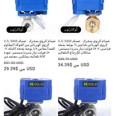
أُوكَازيُون
أُوكَازيُون
U.S. Solid صمام كروي بمحرك - صمام
U.S. Solid صمام كروي بمحرك - صمام
كروي كهربائي نحاسي ¾ بوصة بمنفذ
كروي كهربائي من الفولاذ المقاوم
قياسي، 9-24 فولت تيار متردد/مستمر،
للصدأ مقاس 1/4 بوصة بفتحة كاملة، 9-
سلكان للإرجاع التلقائي
24 فولت تيار متردد/مستمر، عودة
تلقائية بسلكين، معتمد من NSF
سعر
السعر
$43.76 USD
سعر
السعر
$31.52 USD
البيع
من $34.39 USD
العادي
البيع
من $29.39 USD
العادي