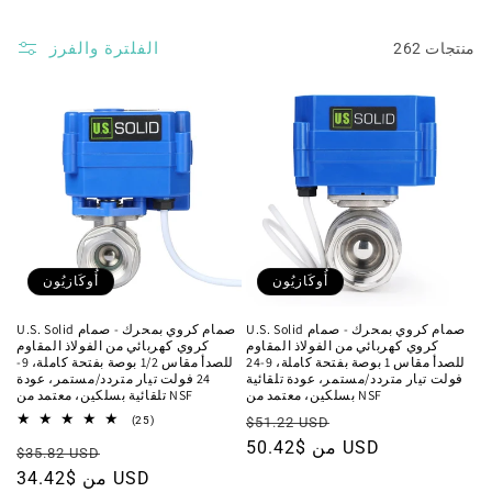
الفلترة والفرز
262 منتجات
أُوكَازيُون
أُوكَازيُون
U.S. Solid صمام كروي بمحرك - صمام
U.S. Solid صمام كروي بمحرك - صمام
كروي كهربائي من الفولاذ المقاوم
كروي كهربائي من الفولاذ المقاوم
للصدأ مقاس 1 بوصة بفتحة كاملة، 9-24
للصدأ مقاس 1/2 بوصة بفتحة كاملة، 9-
فولت تيار متردد/مستمر، عودة تلقائية
24 فولت تيار متردد/مستمر، عودة
بسلكين، معتمد من NSF
تلقائية بسلكين، معتمد من NSF
سعر
السعر
25
(25)
$51.22 USD
مجموع
البيع
من $50.42 USD
العادي
سعر
السعر
المراجعات
$35.82 USD
البيع
من $34.42 USD
العادي