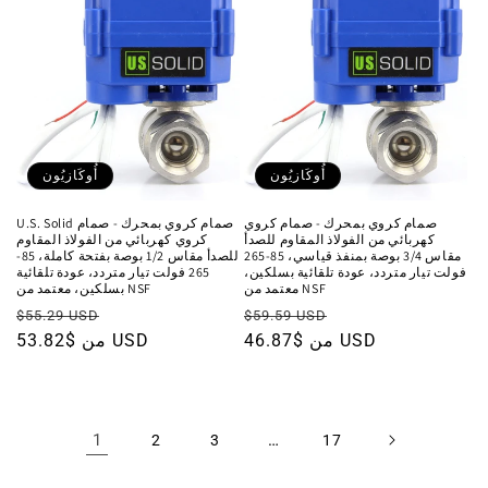
أُوكَازيُون
أُوكَازيُون
صمام كروي بمحرك - صمام كروي
U.S. Solid صمام كروي بمحرك - صمام
كهربائي من الفولاذ المقاوم للصدأ
كروي كهربائي من الفولاذ المقاوم
مقاس 3/4 بوصة بمنفذ قياسي، 85-265
للصدأ مقاس 1/2 بوصة بفتحة كاملة، 85-
فولت تيار متردد، عودة تلقائية بسلكين،
265 فولت تيار متردد، عودة تلقائية
معتمد من NSF
بسلكين، معتمد من NSF
سعر
السعر
سعر
السعر
$55.29 USD
$59.59 USD
البيع
من $46.87 USD
العادي
البيع
من $53.82 USD
العادي
1
…
2
3
17