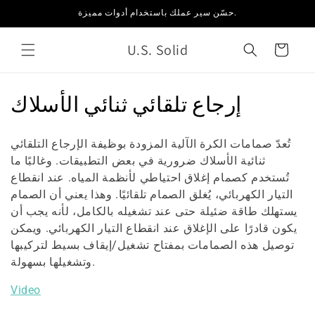
انتقل
حسّن سير عملك باستخدام أدوات مميزة.
إلى
المحتوى
U.S. Solid
العربة
م
إرجاع تلقائي ثنائي الأسلاك
ج
تُعدّ صمامات الكرة الآلية المزودة بوظيفة الإرجاع التلقائي
م
ثنائية الأسلاك ضرورية في بعض التطبيقات. وغالبًا ما
تُستخدم كصمام إغلاق احتياطي لأنظمة المياه. عند انقطاع
و
التيار الكهربائي، يُغلق الصمام تلقائيًا. وهذا يعني أن الصمام
ع
يستهلك طاقة ضئيلة حتى عند تشغيله بالكامل، لأنه يجب أن
يكون قادرًا على الإغلاق عند انقطاع التيار الكهربائي. ويمكن
ة
توصيل هذه الصمامات بمفتاح تشغيل/إيقاف بسيط لتركيبها
:
وتشغيلها بسهولة.
Video