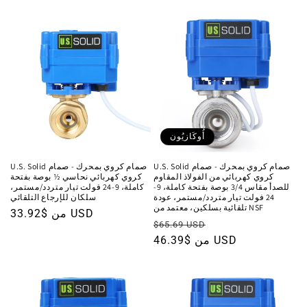
أُوكَازيُون
U.S. Solid صمام كروي بمحرك - صمام
U.S. Solid صمام كروي بمحرك - صمام
كروي كهربائي من الفولاذ المقاوم
كروي كهربائي نحاسي ½ بوصة بفتحة
للصدأ مقاس 3/4 بوصة بفتحة كاملة، 9-
كاملة، 9-24 فولت تيار متردد/مستمر،
24 فولت تيار متردد/مستمر، عودة
سلكان للإرجاع التلقائي
تلقائية بسلكين، معتمد من NSF
من $33.92 USD
السعر
سعر
السعر
$65.69 USD
العادي
البيع
من $46.39 USD
العادي