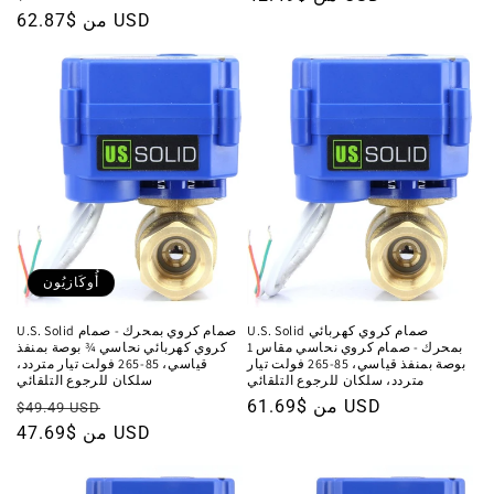
البيع
من $62.87 USD
العادي
أُوكَازيُون
U.S. Solid صمام كروي كهربائي
U.S. Solid صمام كروي بمحرك - صمام
بمحرك - صمام كروي نحاسي مقاس 1
كروي كهربائي نحاسي ¾ بوصة بمنفذ
بوصة بمنفذ قياسي، 85-265 فولت تيار
قياسي، 85-265 فولت تيار متردد،
متردد، سلكان للرجوع التلقائي
سلكان للرجوع التلقائي
من $61.69 USD
السعر
سعر
السعر
$49.49 USD
العادي
البيع
من $47.69 USD
العادي