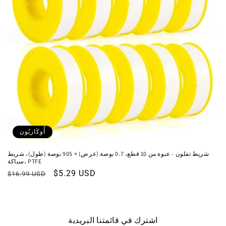
أُوكَازيُون
شريط تفلون - عبوة من 10 قطع، 0.7 بوصة (عرض) × 905 بوصة (طول)، شريط
سباكة، PTFE
سعر
$5.29 USD
السعر
$16.99 USD
البيع
العادي
اشترك في قائمتنا البريدية