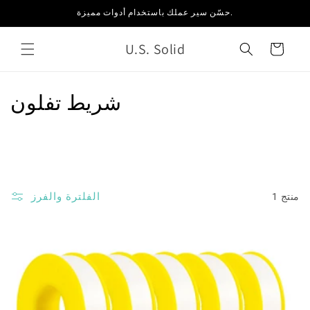
انتقل
حسّن سير عملك باستخدام أدوات مميزة.
إلى
المحتوى
U.S. Solid
العربة
م
شريط تفلون
ج
م
و
الفلترة والفرز
1 منتج
ع
ة
: