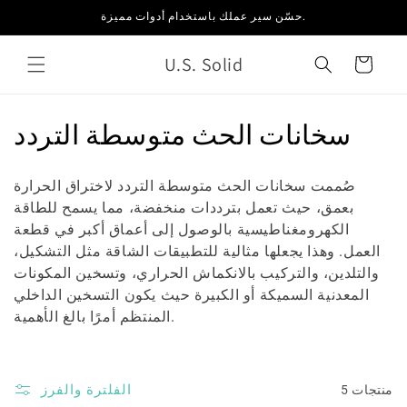
انتقل
حسّن سير عملك باستخدام أدوات مميزة.
إلى
المحتوى
U.S. Solid
العربة
م
سخانات الحث متوسطة التردد
ج
صُممت سخانات الحث متوسطة التردد لاختراق الحرارة
م
بعمق، حيث تعمل بترددات منخفضة، مما يسمح للطاقة
الكهرومغناطيسية بالوصول إلى أعماق أكبر في قطعة
و
العمل. وهذا يجعلها مثالية للتطبيقات الشاقة مثل التشكيل،
ع
والتلدين، والتركيب بالانكماش الحراري، وتسخين المكونات
المعدنية السميكة أو الكبيرة حيث يكون التسخين الداخلي
ة
المنتظم أمرًا بالغ الأهمية.
:
الفلترة والفرز
5 منتجات