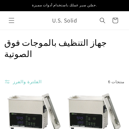
انتقل
حسّن سير عملك باستخدام أدوات مميزة.
إلى
المحتوى
U.S. Solid
العربة
م
جهاز التنظيف بالموجات فوق
ج
الصوتية
م
و
الفلترة والفرز
6 منتجات
ع
ة
: