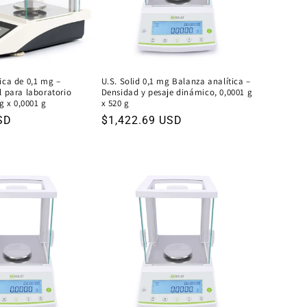
ica de 0,1 mg –
U.S. Solid 0,1 mg Balanza analítica –
l para laboratorio
Densidad y pesaje dinámico, 0,0001 g
 g x 0,0001 g
x 520 g
SD
Precio
$1,422.69 USD
habitual