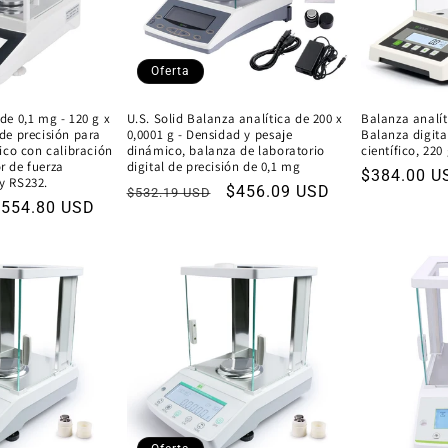
Oferta
de 0,1 mg - 120 g x
U.S. Solid Balanza analítica de 200 x
Balanza analít
de precisión para
0,0001 g - Densidad y pesaje
Balanza digita
fico con calibración
dinámico, balanza de laboratorio
científico, 220
r de fuerza
digital de precisión de 0,1 mg
Precio
$384.00 U
y RS232.
Precio
Precio
$456.09 USD
$532.19 USD
habitual
recio
$554.80 USD
habitual
de
de
oferta
ferta