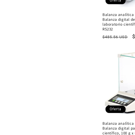
Oferta
Balanza analítica 
Balanza digital de
laboratorio cientí
RS232
Precio
P
$485.56 USD
habitual
o
Oferta
Balanza analítica
Balanza digital pa
científico, 100 g x