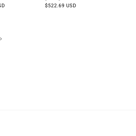
SD
Precio
$522.69 USD
habitual