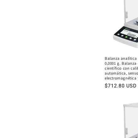
c
i
ó
n
Balanza analítica 
0,0001 g. Balanza 
:
científico con cal
automática, senso
electromagnética 
Precio
$712.80 USD
habitual