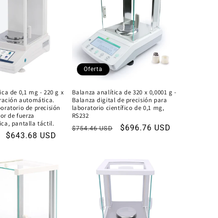
Oferta
ica de 0,1 mg - 220 g x
Balanza analítica de 320 x 0,0001 g -
bración automática.
Balanza digital de precisión para
oratorio de precisión
laboratorio científico de 0,1 mg,
sor de fuerza
RS232
ca, pantalla táctil.
Precio
Precio
$696.76 USD
$754.46 USD
Precio
$643.68 USD
habitual
de
de
oferta
oferta