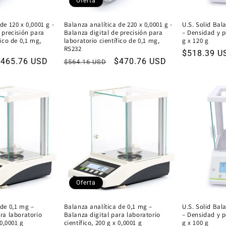
Oferta
de 120 x 0,0001 g -
Balanza analítica de 220 x 0,0001 g -
U.S. Solid Bal
 precisión para
Balanza digital de precisión para
– Densidad y p
fico de 0,1 mg,
laboratorio científico de 0,1 mg,
g x 120 g
RS232
Precio
$518.39 U
recio
$465.76 USD
Precio
Precio
$470.76 USD
$564.16 USD
habitual
de
habitual
de
ferta
oferta
Oferta
 de 0,1 mg –
Balanza analítica de 0,1 mg –
U.S. Solid Bal
ra laboratorio
Balanza digital para laboratorio
– Densidad y p
 0,0001 g
científico, 200 g x 0,0001 g
g x 100 g