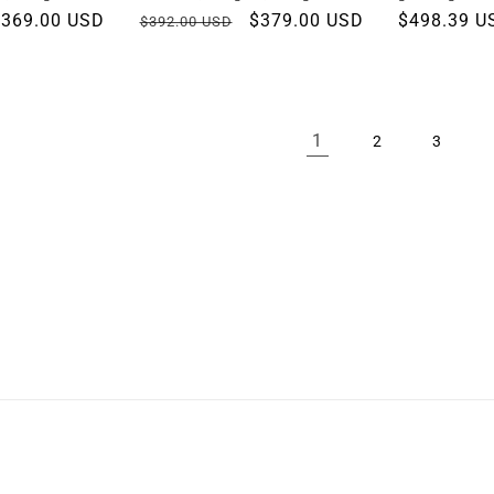
recio
$369.00 USD
Precio
Precio
$379.00 USD
Precio
$498.39 U
$392.00 USD
de
habitual
de
habitual
ferta
oferta
1
2
3