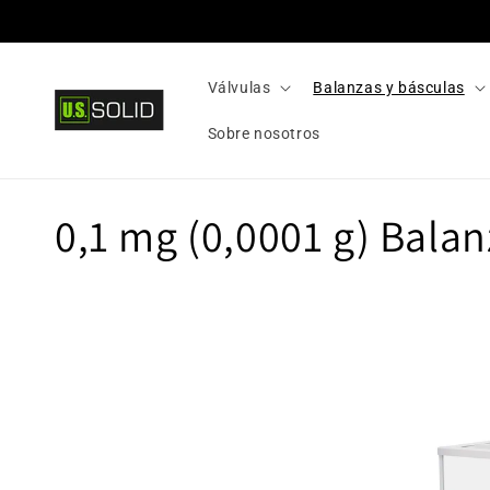
Ir
directamente
al contenido
Válvulas
Balanzas y básculas
Sobre nosotros
C
0,1 mg (0,0001 g) Balan
o
l
e
c