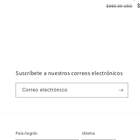
Precio
P
$383.00 USD
habitual
o
Suscríbete a nuestros correos electrónicos
Correo electrónico
País/región
Idioma