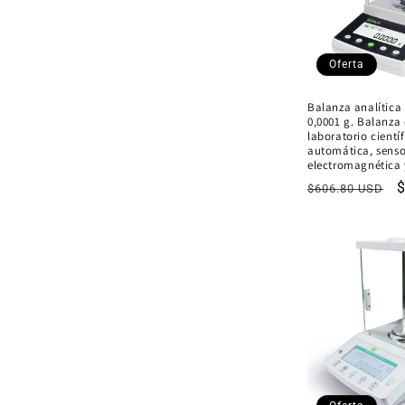
Oferta
Balanza analítica 
0,0001 g. Balanza 
laboratorio cientí
automática, senso
electromagnética 
Precio
P
$606.80 USD
habitual
o