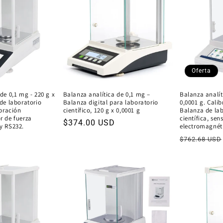
Oferta
de 0,1 mg - 220 g x
Balanza analítica de 0,1 mg –
Balanza analít
de laboratorio
Balanza digital para laboratorio
0,0001 g. Cali
ibración
científico, 120 g x 0,0001 g
Balanza de lab
r de fuerza
científica, sen
Precio
$374.00 USD
y RS232.
electromagnéti
habitual
Precio
$762.68 USD
habitual