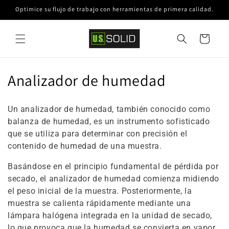
Ir
Optimice su flujo de trabajo con herramientas de primera calidad.
directamente
al contenido
Carrito
C
Analizador de humedad
o
Un analizador de humedad, también conocido como
l
balanza de humedad, es un instrumento sofisticado
que se utiliza para determinar con precisión el
e
contenido de humedad de una muestra.
c
Basándose en el principio fundamental de pérdida por
c
secado, el analizador de humedad comienza midiendo
el peso inicial de la muestra. Posteriormente, la
i
muestra se calienta rápidamente mediante una
ó
lámpara halógena integrada en la unidad de secado,
lo que provoca que la humedad se convierta en vapor.