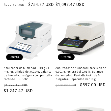
Precio
Precio
$754.87 USD
Precio
$1,097.47 USD
$777.47 USD
habitual
de
habitual
oferta
Oferta
Oferta
Analizador de humedad - 110 g x 1
Analizador de humedad: precisión de
mg, legibilidad del 0,01 %, balance
0,001 g, lectura del 0,01 %. Balance
de humedad halógena con pantalla
de humedad. Pantalla táctil de 5
táctil de U.S. Solid
pulgadas. Capacidad de 110 g.
Precio
Precio
Precio
Precio
$597.00 USD
$1,272.47 USD
$663.30 USD
habitual
$1,247.47 USD
de
habitual
de
oferta
oferta