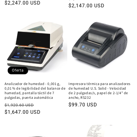
Precio
$2,247.00 USD
habitual
$2,147.00 USD
de
habitual
oferta
Oferta
Analizador de humedad - 0,001 g,
Impresora térmica para analizadores
0,01 % de legibilidad del balance de
de humedad U.S. Solid - Velocidad
humedad, pantalla táctil de 7
de 2 pulgadas/s, papel de 2-1/4" de
pulgadas, puerta automática
ancho, RS232
Precio
Precio
Precio
$99.70 USD
$1,920.60 USD
habitual
$1,647.00 USD
de
habitual
oferta