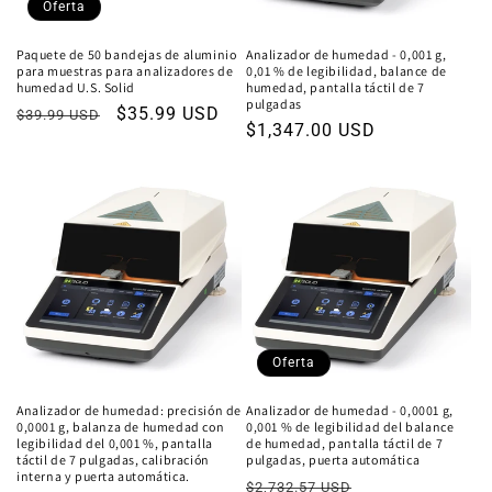
Oferta
Paquete de 50 bandejas de aluminio
Analizador de humedad - 0,001 g,
para muestras para analizadores de
0,01 % de legibilidad, balance de
humedad U.S. Solid
humedad, pantalla táctil de 7
pulgadas
Precio
Precio
$35.99 USD
$39.99 USD
Precio
$1,347.00 USD
habitual
de
habitual
oferta
Oferta
Analizador de humedad: precisión de
Analizador de humedad - 0,0001 g,
0,0001 g, balanza de humedad con
0,001 % de legibilidad del balance
legibilidad del 0,001 %, pantalla
de humedad, pantalla táctil de 7
táctil de 7 pulgadas, calibración
pulgadas, puerta automática
interna y puerta automática.
Precio
Precio
$2,732.57 USD