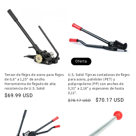
habitual
de
oferta
oferta
Oferta
Tensor de flejes de acero para flejes
U.S. Solid Tijeras cortadoras de flejes
de 0,6" a 1,25" de ancho.
para acero, poliéster (PET) y
Herramienta de flejado de alta
polipropileno (PP) con anchos de
resistencia de U.S. Solid
0,31" a 2,16" y espesores de hasta
0,11".
Precio
$69.99 USD
Precio
Precio
$70.17 USD
$78.17 USD
habitual
habitual
de
oferta