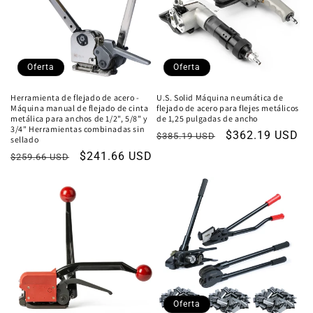
n
:
Oferta
Oferta
Herramienta de flejado de acero -
U.S. Solid Máquina neumática de
Máquina manual de flejado de cinta
flejado de acero para flejes metálicos
metálica para anchos de 1/2", 5/8" y
de 1,25 pulgadas de ancho
3/4" Herramientas combinadas sin
Precio
Precio
$362.19 USD
$385.19 USD
sellado
habitual
de
Precio
Precio
$241.66 USD
$259.66 USD
oferta
habitual
de
oferta
Oferta