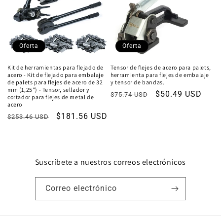
Oferta
Oferta
Kit de herramientas para flejado de
Tensor de flejes de acero para palets,
acero - Kit de flejado para embalaje
herramienta para flejes de embalaje
de palets para flejes de acero de 32
y tensor de bandas.
mm (1,25") - Tensor, sellador y
Precio
Precio
$50.49 USD
$75.74 USD
cortador para flejes de metal de
acero
habitual
de
Precio
Precio
$181.56 USD
$253.46 USD
oferta
habitual
de
oferta
Suscríbete a nuestros correos electrónicos
Correo electrónico