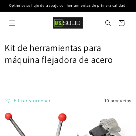
Ir
Optimice su flujo de trabajo con herramientas de primera calidad.
directamente
al contenido
Carrito
C
Kit de herramientas para
o
máquina flejadora de acero
l
e
c
Filtrar y ordenar
10 productos
c
i
ó