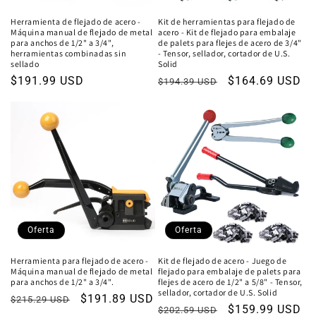
Herramienta de flejado de acero -
Kit de herramientas para flejado de
Máquina manual de flejado de metal
acero - Kit de flejado para embalaje
para anchos de 1/2" a 3/4",
de palets para flejes de acero de 3/4"
herramientas combinadas sin
- Tensor, sellador, cortador de U.S.
sellado
Solid
Precio
$191.99 USD
Precio
Precio
$164.69 USD
$194.39 USD
habitual
habitual
de
oferta
Oferta
Oferta
Herramienta para flejado de acero -
Kit de flejado de acero - Juego de
Máquina manual de flejado de metal
flejado para embalaje de palets para
para anchos de 1/2" a 3/4".
flejes de acero de 1/2" a 5/8" - Tensor,
sellador, cortador de U.S. Solid
Precio
Precio
$191.89 USD
$215.29 USD
Precio
Precio
$159.99 USD
$202.59 USD
habitual
de