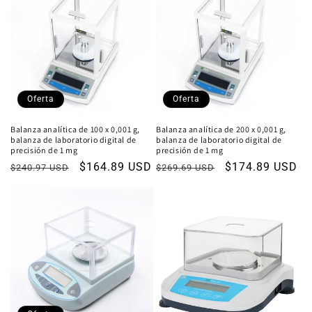
Oferta
Oferta
Balanza analítica de 100 x 0,001 g,
Balanza analítica de 200 x 0,001 g,
balanza de laboratorio digital de
balanza de laboratorio digital de
precisión de 1 mg
precisión de 1 mg
Precio
Precio
$164.89 USD
Precio
Precio
$174.89 USD
$240.97 USD
$269.69 USD
habitual
de
habitual
de
oferta
oferta