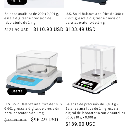
Oferta
Balanza analítica de 200 x 0,001 g,
U.S. Solid Balanza analítica de 300 x
escala digital de precisión de
0,001 g, escala digital de precisión
laboratorio de 1 mg
para laboratorio de 1 mg
Precio
Precio
$110.90 USD
Precio
$133.49 USD
$121.99 USD
habitual
de
habitual
oferta
Oferta
U.S. Solid Balanza analítica de 100 x
Balanza de precisión de 0,001 g –
0,001 g, escala digital de precisión
Balanza analítica de 1 mg, escala
para laboratorio de 1 mg
digital de laboratorio con 2 pantallas
LCD, 310 g x 0,001 g
Precio
Precio
$96.49 USD
$97.09 USD
Precio
$189.00 USD
habitual
de