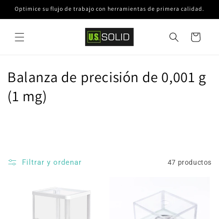
Ir
Optimice su flujo de trabajo con herramientas de primera calidad.
directamente
al contenido
Carrito
C
Balanza de precisión de 0,001 g
o
(1 mg)
l
e
c
Filtrar y ordenar
47 productos
c
i
ó