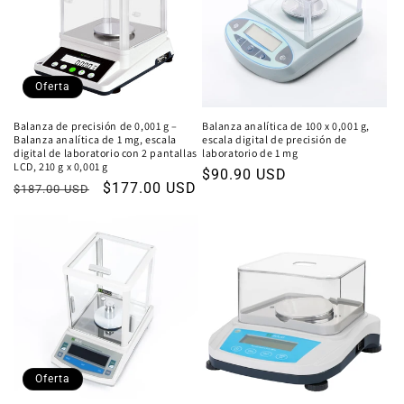
n
:
Oferta
Balanza de precisión de 0,001 g –
Balanza analítica de 100 x 0,001 g,
Balanza analítica de 1 mg, escala
escala digital de precisión de
digital de laboratorio con 2 pantallas
laboratorio de 1 mg
LCD, 210 g x 0,001 g
Precio
$90.90 USD
Precio
Precio
$177.00 USD
$187.00 USD
habitual
habitual
de
oferta
Oferta