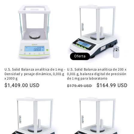
habitual
oferta
Oferta
U.S. Solid Balanza analítica de 1 mg –
U.S. Solid Balanza analítica de 200 x
Densidad y pesaje dinámico, 0,001 g
0,001 g, balanza digital de precisión
x 2000 g
de 1 mg para laboratorio
Precio
$1,409.00 USD
Precio
Precio
$164.99 USD
$179.49 USD
habitual
habitual
de
oferta