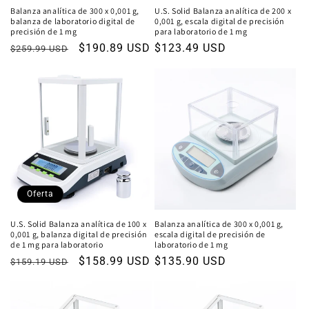
Balanza analítica de 300 x 0,001 g,
U.S. Solid Balanza analítica de 200 x
balanza de laboratorio digital de
0,001 g, escala digital de precisión
precisión de 1 mg
para laboratorio de 1 mg
Precio
Precio
$190.89 USD
Precio
$123.49 USD
$259.99 USD
habitual
de
habitual
oferta
Oferta
U.S. Solid Balanza analítica de 100 x
Balanza analítica de 300 x 0,001 g,
0,001 g, balanza digital de precisión
escala digital de precisión de
de 1 mg para laboratorio
laboratorio de 1 mg
Precio
Precio
$158.99 USD
Precio
$135.90 USD
$159.19 USD
habitual
de
habitual
oferta