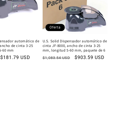
Oferta
pensador automático de
U.S. Solid Dispensador automático de
 ancho de cinta 3-25
cinta JF-8000, ancho de cinta 3-25
 5-60 mm
mm, longitud 5-60 mm, paquete de 6
e $181.79 USD
Precio
Precio
$903.59 USD
$1,083.54 USD
habitual
de
oferta