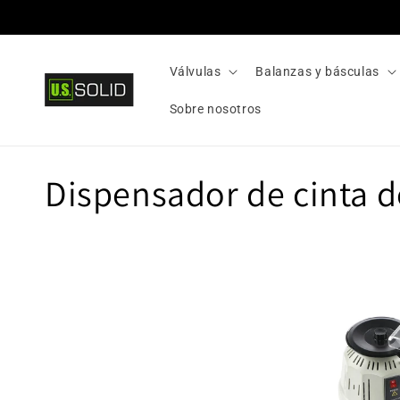
Ir
directamente
al contenido
Válvulas
Balanzas y básculas
Sobre nosotros
C
Dispensador de cinta d
o
l
e
c