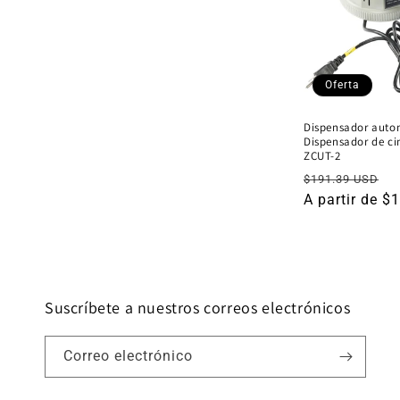
c
i
Oferta
ó
Dispensador autom
Dispensador de cin
n
ZCUT-2
Precio
P
$191.39 USD
:
habitual
A partir de 
d
o
Suscríbete a nuestros correos electrónicos
Correo electrónico