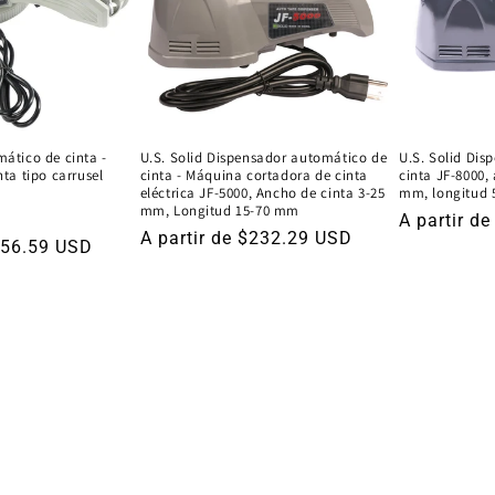
ático de cinta -
U.S. Solid Dispensador automático de
U.S. Solid Dis
ta tipo carrusel
cinta - Máquina cortadora de cinta
cinta JF-8000,
eléctrica JF-5000, Ancho de cinta 3-25
mm, longitud
mm, Longitud 15-70 mm
recio
Precio
A partir d
Precio
A partir de $232.29 USD
$156.59 USD
e
habitual
habitual
ferta