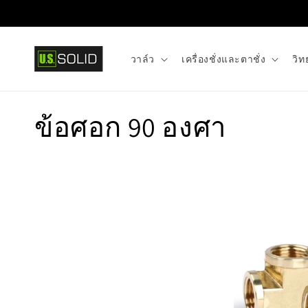
ข้ามไป
ยัง
เนื้อหา
วาล์ว
เครื่องชั่งและตาชั่ง
วิท
ค
ข้อศอก 90 องศา
อ
ล
เ
ล
ก