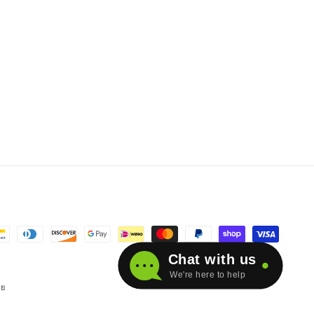
Chat with us
We're here to help
าย