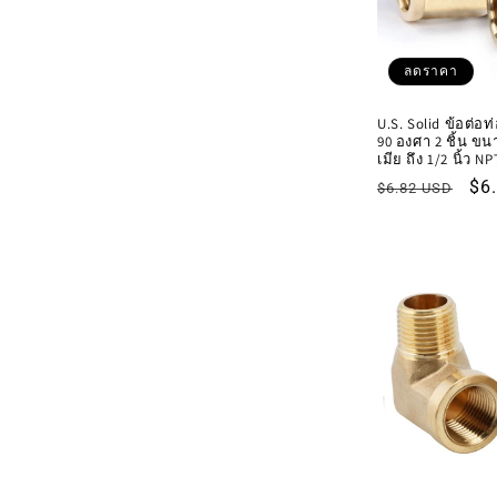
ชั
ลดราคา
น
U.S. Solid ข้อต่อ
90 องศา 2 ชิ้น ขนา
:
เมีย ถึง 1/2 นิ้ว NP
ราคา
รา
$6
$6.82 USD
ปกติ
โป