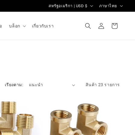
ป
ภ
สหรัฐอเมริกา | USD $
ภาษาไทย
ร
า
ะ
ษ
เข้าสู่
ตะกร้า
่อ
บล็อก
เกี่ยวกับเรา
ระบบ
สินค้า
เ
า
ท
ศ
/
ภู
มิ
เรียงตาม:
สินค้า 23 รายการ
ภ
า
ค