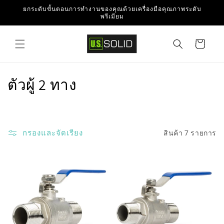
ข้ามไป
ยกระดับขั้นตอนการทำงานของคุณด้วยเครื่องมือคุณภาพระดับ
ยัง
พรีเมียม
เนื้อหา
ตะกร้า
สินค้า
ค
ตัวผู้ 2 ทาง
อ
ล
กรองและจัดเรียง
สินค้า 7 รายการ
เ
ล
ก
ชั
น