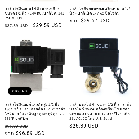
วาล์วโซลินอยด์ไฟฟ้าทองเหลือง
วาล์วโซลินอยด์ทองเหลืองขนาด 1/2
ขนาด 1/2 นิ้ว - 24V DC, ปกติปิด, 145
นิ้ว - ปกติเปิด 24V AC ซีลไวตัน
PSI, VITON
ราคา
จาก $39.67 USD
ราคา
ราคา
$29.59 USD
$37.39 USD
ปกติ
ปกติ
โปรโมชัน
ลดราคา
วาล์วโซลินอยด์แรงดันสูง 1/2 นิ้ว -
วาล์วบอลไฟฟ้าขนาด 1/2 นิ้ว - วาล์ว
160 บาร์ สแตนเลสสตีล 12V DC วาล์ว
บอลไฟฟ้าทองเหลืองพร้อมไฟแสดง
โซลินอยด์แรงดันสูง อุณหภูมิสูง -76-
สถานะ 3 ดวง - แบบ 2 สาย ปิดปกติ 9-
356°F ปกติปิด
36V AC/DC โดย U.S. Solid
ราคา
ราคา
ราคา
$26.39 USD
$96.99 USD
ปกติ
จาก $96.89 USD
โปรโมชัน
ปกติ