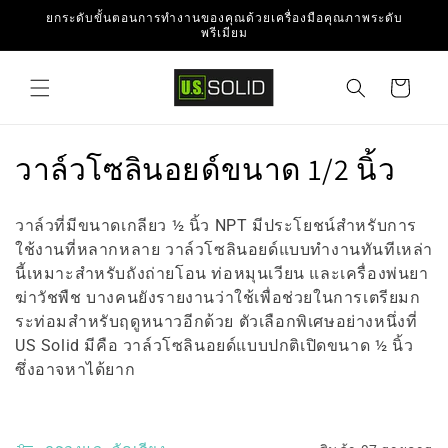
ข้ามไป
ยกระดับขั้นตอนการทำงานของคุณด้วยเครื่องมือคุณภาพระดับ
ยัง
พรีเมียม
เนื้อหา
ตะกร้า
สินค้า
ค
วาล์วโซลินอยด์ขนาด 1/2 นิ้ว
อ
วาล์วที่มีขนาดเกลียว ½ นิ้ว NPT มีประโยชน์สำหรับการ
ล
ใช้งานที่หลากหลาย วาล์วโซลินอยด์แบบทำงานทันทีเหล่า
นี้เหมาะสำหรับถังถ่ายโอน ท่อหมุนเวียน และเครื่องพ่นยา
เ
ฆ่าวัชพืช บางคนยังรายงานว่าใช้เพื่อช่วยในการเตรียมก
ล
ระท่อมสำหรับฤดูหนาวอีกด้วย ตัวเลือกพิเศษอย่างหนึ่งที่
US Solid มีคือ วาล์วโซลินอยด์แบบปกติเปิดขนาด ½ นิ้ว
ก
ซึ่งอาจหาได้ยาก
ชั
น