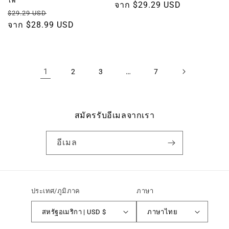
ไฟ
ราคา
จาก $29.29 USD
ราคา
ราคา
$29.29 USD
ปกติ
ปกติ
จาก $28.99 USD
โปรโมชัน
1
…
2
3
7
สมัครรับอีเมลจากเรา
อีเมล
ประเทศ/ภูมิภาค
ภาษา
สหรัฐอเมริกา | USD $
ภาษาไทย