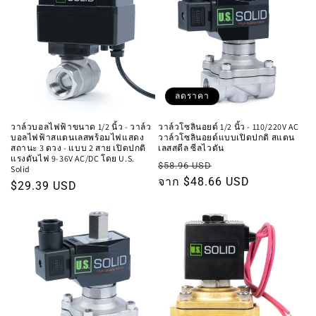
ลดราคา
วาล์วบอลไฟฟ้าขนาด 1/2 นิ้ว - วาล์ว
วาล์วโซลินอยด์ 1/2 นิ้ว - 110/220V AC
บอลไฟฟ้าสแตนเลสพร้อมไฟแสดง
วาล์วโซลินอยด์แบบเปิดปกติ สแตน
สถานะ 3 ดวง - แบบ 2 สาย เปิดปกติ
เลสสตีล ซีลไวตัน
แรงดันไฟ 9-36V AC/DC โดย U.S.
ราคา
ราคา
$58.96 USD
Solid
ปกติ
จาก $48.66 USD
โปรโมชัน
ราคา
$29.39 USD
ปกติ