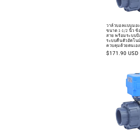
วาล์วบอลแบบมอเต
ขนาด 1-1/2 นิ้ว ข้อ
สาย พร้อมระบบป
ระบบคืนตัวอัตโนมั
ควบคุมด้วยตนเอง
ราคา
$171.90 USD
ปกติ