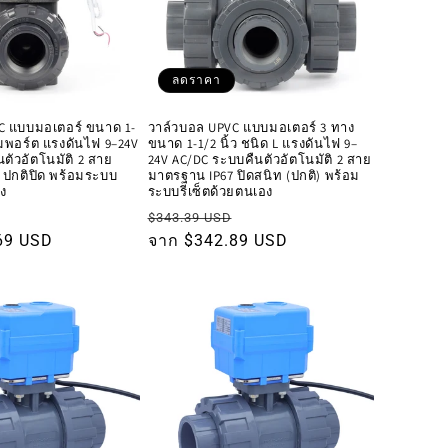
ลดราคา
C แบบมอเตอร์ ขนาด 1-
วาล์วบอล UPVC แบบมอเตอร์ 3 ทาง
ต็มพอร์ต แรงดันไฟ 9–24V
ขนาด 1-1/2 นิ้ว ชนิด L แรงดันไฟ 9–
ตัวอัตโนมัติ 2 สาย
24V AC/DC ระบบคืนตัวอัตโนมัติ 2 สาย
 ปกติปิด พร้อมระบบ
มาตรฐาน IP67 ปิดสนิท (ปกติ) พร้อม
ง
ระบบรีเซ็ตด้วยตนเอง
ราคา
ราคา
ราคา
$343.39 USD
69 USD
โปรโมชัน
ปกติ
จาก $342.89 USD
โปรโมชัน