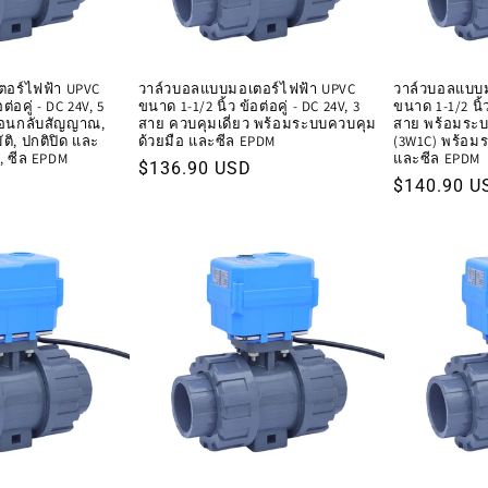
อร์ไฟฟ้า UPVC
วาล์วบอลแบบมอเตอร์ไฟฟ้า UPVC
วาล์วบอลแบบม
ต่อคู่ - DC 24V, 5
ขนาด 1-1/2 นิ้ว ข้อต่อคู่ - DC 24V, 3
ขนาด 1-1/2 นิ้ว
้อนกลับสัญญาณ,
สาย ควบคุมเดี่ยว พร้อมระบบควบคุม
สาย พร้อมระ
ติ, ปกติปิด และ
ด้วยมือ และซีล EPDM
(3W1C) พร้อม
, ซีล EPDM
และซีล EPDM
ราคา
$136.90 USD
ราคา
$140.90 U
ปกติ
ปกติ