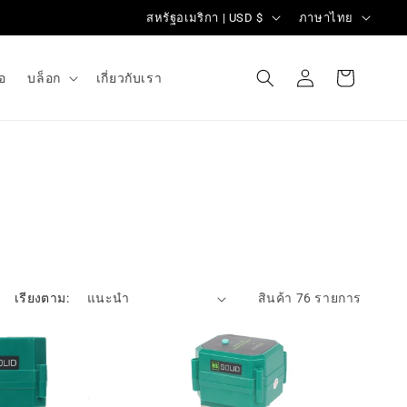
ป
ภ
สหรัฐอเมริกา | USD $
ภาษาไทย
ร
า
ะ
ษ
เข้าสู่
ตะกร้า
่อ
บล็อก
เกี่ยวกับเรา
ระบบ
สินค้า
เ
า
ท
ศ
/
ภู
มิ
ภ
า
เรียงตาม:
สินค้า 76 รายการ
ค