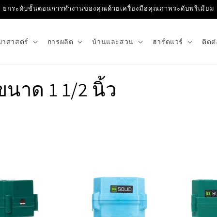
ยกระดับขั้นตอนการทำงานของคุณด้วยเครื่องมือคุณภาพระดับพรีเมียม
ยาศาสตร์
การผลิต
บ้านและสวน
ฮาร์ดแวร์
ติดต
าด 1 1/2 นิ้ว