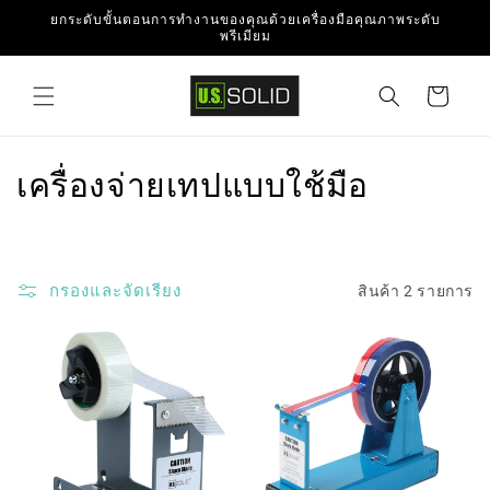
ข้ามไป
ยกระดับขั้นตอนการทำงานของคุณด้วยเครื่องมือคุณภาพระดับ
ยัง
พรีเมียม
เนื้อหา
ตะกร้า
สินค้า
ค
เครื่องจ่ายเทปแบบใช้มือ
อ
ล
กรองและจัดเรียง
สินค้า 2 รายการ
เ
ล
ก
ชั
น