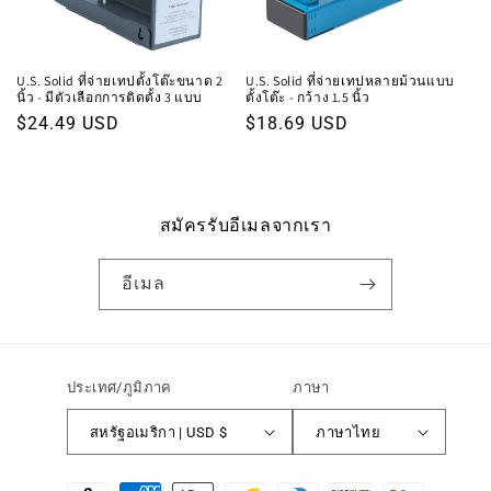
:
U.S. Solid ที่จ่ายเทปตั้งโต๊ะขนาด 2
U.S. Solid ที่จ่ายเทปหลายม้วนแบบ
นิ้ว - มีตัวเลือกการติดตั้ง 3 แบบ
ตั้งโต๊ะ - กว้าง 1.5 นิ้ว
ราคา
$24.49 USD
ราคา
$18.69 USD
ปกติ
ปกติ
สมัครรับอีเมลจากเรา
อีเมล
ประเทศ/ภูมิภาค
ภาษา
สหรัฐอเมริกา | USD $
ภาษาไทย
วิธี