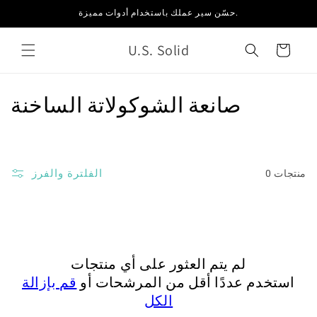
انتقل
حسّن سير عملك باستخدام أدوات مميزة.
إلى
المحتوى
U.S. Solid
العربة
م
صانعة الشوكولاتة الساخنة
ج
م
الفلترة والفرز
0 منتجات
و
ع
ة
لم يتم العثور على أي منتجات
:
استخدم عددًا أقل من المرشحات أو
قم بإزالة
الكل