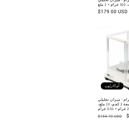
ملغ
السعر
$179.00 USD
العادي
أُوكَازيُون
ن دقيق 0.01 غرام - ميزان تحليلي
رقمي للمختبر بسعة 2 كجم، 10 ملغ،
 غرام
السعر
$154.70 USD
ع
العادي