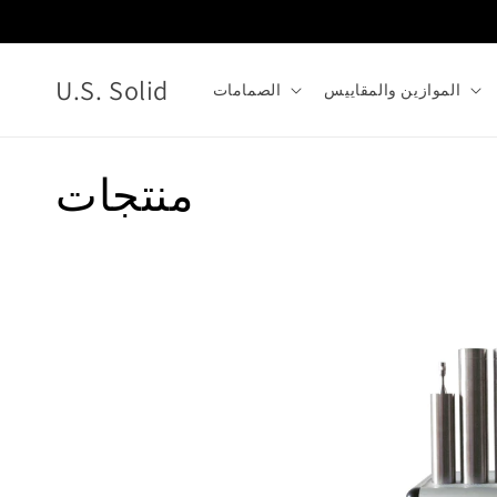
انتقل
إلى
المحتوى
U.S. Solid
الموازين والمقاييس
الصمامات
م
منتجات
ج
م
و
ع
ة