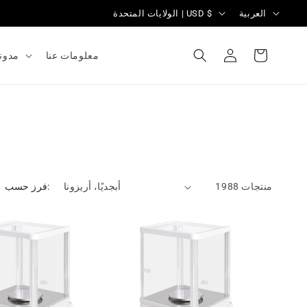
ل
ا
العربية
الولايات المتحدة | USD $
غ
ل
تسجيل
ة
ب
العربة
معلومات عنا
مدون
الدخول
ل
د
/
ا
ل
م
1988 منتجات
فرز حسب:
ن
ط
ق
ة