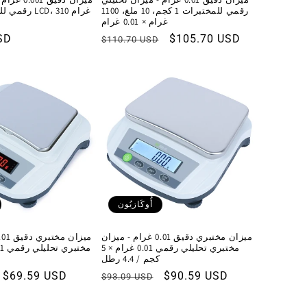
رقمي للمختبرات 1 كجم، 10 ملغ، 1100
رقمي للمختبر
غرام × 0.01 غرام
سعر
$105.70 USD
السعر
SD
$110.70 USD
البيع
العادي
أُوكَازيُون
ميزان مختبري دقيق 0.01 غرام - ميزان
مختبري تحليلي رقمي 0.01 غرام × 5
كجم / 4.4 رطل
سعر
$90.59 USD
السعر
سعر
$69.59 USD
$93.09 USD
البيع
العادي
البيع