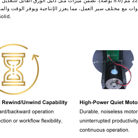
يصل إلى 150 مم (5.91 بوصة) وبأقطار لفائف تصل إلى 220 مم (8.6 بوصة). تضمن ميزات 
ات مع مختلف سير العمل، مما يعزز الإنتاجية ويوفر الوقت والمساحة
للمهام ذات الأحجام الكبي