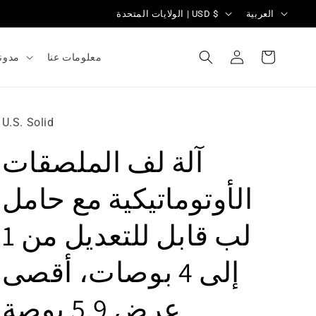
ل
ا
العربية
الولايات المتحدة | USD $
غ
ل
تسجيل
ة
ب
العربة
معلومات عنا
مدون
الدخول
ل
د
/
U.S. Solid
ا
آلة لف الملصقات
ل
م
الأوتوماتيكية مع حامل
ن
لب قابل للتعديل من 1
ط
ق
إلى 4 بوصات، أقصى
ة
عرض 5.9 بوصة