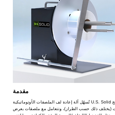
مقدمة
تُسهّل آلة إعادة لف الملصقات الأوتوماتيكية U.S. Solid إدارة الملصقات بفضل 9 سرعات قابلة للتعديل لتناسب طابعتك، بالإضافة إلى إمكانية اللف ثنائي الاتجاه (للأمام/للخلف). تُنتج
ورق مضغوطة بحجم 3 بوصات لسهولة التخزين، وتدعم إعادة اللف بدون قلب أو بقلوب من 1 إلى 4 بوصات (يختلف ذلك حسب الطراز)، وتتعامل مع ملصقات بعرض