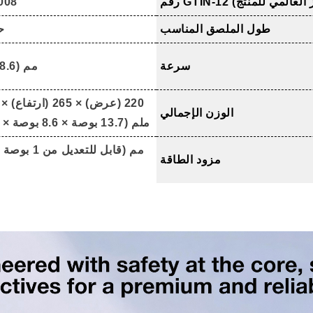
008
طول الملصق المناسب
حتى
سرعة
220 مم (8.6 بوصة)
الوزن الإجمالي
ملم (13.7 بوصة × 8.6 بوصة × 10.4 بوصة)
مزود الطاقة