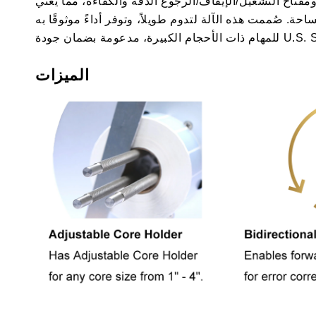
مثل دليل الورق القابل للتعديل ومفتاح التشغيل/الإيقاف/الرجوع الدقة والكفاءة، مما يُغني
. صُممت هذه الآلة لتدوم طويلاً، وتوفر أداءً موثوقًا به
رة، مدعومة بضمان جودة U.S. Solid.
الميزات