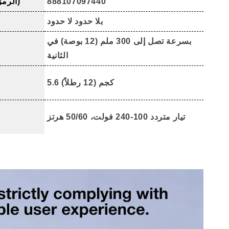
888107097440
رقم GTIN-12 (الرمز العالمي للمنتج)
بلا حدود لا حدود
بسرعة تصل إلى 300 ملم (12 بوصة) في
الثانية
5.6 كجم (12 رطلاً)
تيار متردد 100-240 فولت، 50/60 هرتز