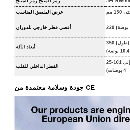
JFLRW00
رمز المنتج رمز المنتج
 150 مم
عرض الملصق المناسب
أقصى قطر خارجي للدوران
350 (طول) × 220 (عرض) × 265 (ارتفاع)
أبعاد الآلة
25-101 مم (قابل للتعديل من 1 بوصة إلى
القطر الداخلي للقلب
4 بوصات)
جودة وسلامة معتمدة من CE