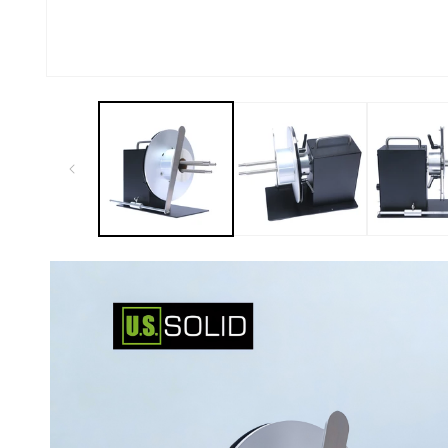
افتح
الوسائط
1
في
النافذة
المنبثقة