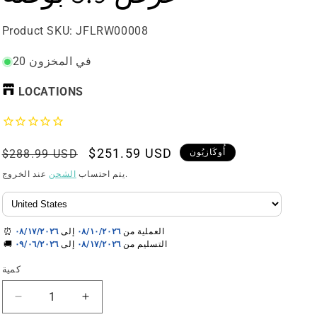
رقم
Product SKU:
JFLRW00008
المنتج:
20 في المخزون
LOCATIONS
سعر
$251.59 USD
السعر
أُوكَازيُون
$288.99 USD
البيع
العادي
عند الخروج.
يتم احتساب
الشحن
⏰ العملية من
٠٨/١٠/٢٠٢٦
إلى
٠٨/١٧/٢٠٢٦
🚚 التسليم من
٠٨/١٧/٢٠٢٦
إلى
٠٩/٠٦/٢٠٢٦
كمية
زيادة
تقليل