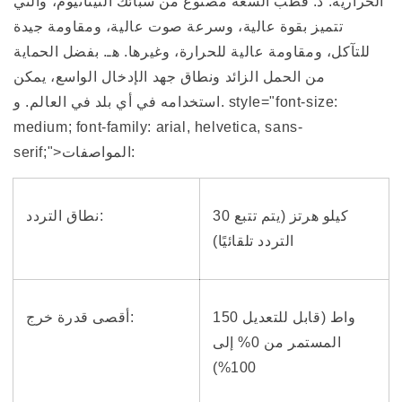
الحرارية. د. قطب السعة مصنوع من سبائك التيتانيوم، والتي
تيار
تيار
تتميز بقوة عالية، وسرعة صوت عالية، ومقاومة جيدة
مستمر،
مستمر،
للتآكل، ومقاومة عالية للحرارة، وغيرها. هـ. بفضل الحماية
من
من
100
100
من الحمل الزائد ونطاق جهد الإدخال الواسع، يمكن
ميكرولتر
ميكرولتر
استخدامه في أي بلد في العالم. و. style="font-size:
إلى
إلى
medium; font-family: arial, helvetica, sans-
100
100
serif;">المواصفات:
مل
مل
30 كيلو هرتز (يتم تتبع
نطاق التردد:
التردد تلقائيًا)
150 واط (قابل للتعديل
أقصى قدرة خرج:
المستمر من 0% إلى
100%)