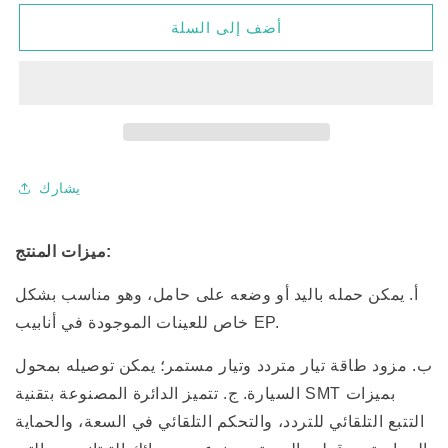
لـ
لـ
أضف إلى السلة
جهاز
جهاز
تجانس
تجانس
بالموجات
بالموجات
فوق
فوق
الصوتية
الصوتية
محمول
محمول
باليد
باليد
-
-
يشارك
خلاط
خلاط
سونيكاتور
سونيكاتور
محمول
محمول
ميزات المنتج:
بالموجات
بالموجات
فوق
فوق
أ. يمكن حمله باليد أو وضعه على حامل، وهو مناسب بشكل
الصوتية،
الصوتية،
خاص للعينات الموجودة في أنابيب EP.
110
110
فولت/60
فولت/60
ب. مزود طاقة تيار متردد وتيار مستمر؛ يمكن توصيله بمحول
هرتز،
هرتز،
السيارة. ج. تتميز الدائرة المصنوعة بتقنية SMT بميزات
12-
12-
24
24
التتبع التلقائي للتردد، والتحكم التلقائي في السعة، والحماية
فولت
فولت