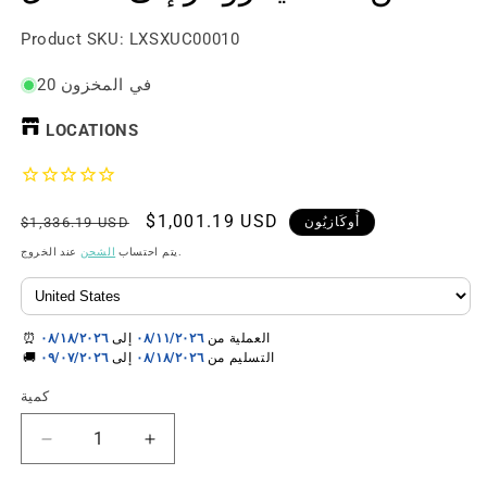
رقم
Product SKU:
LXSXUC00010
المنتج:
20 في المخزون
LOCATIONS
سعر
$1,001.19 USD
السعر
أُوكَازيُون
$1,336.19 USD
البيع
العادي
عند الخروج.
يتم احتساب
الشحن
⏰ العملية من
٠٨/١١/٢٠٢٦
إلى
٠٨/١٨/٢٠٢٦
🚚 التسليم من
٠٨/١٨/٢٠٢٦
إلى
٠٩/٠٧/٢٠٢٦
كمية
زيادة
تقليل
الكمية
الكمية