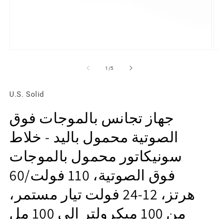
تح
افتح
ط
الوسائط
1
2
ل
1
/
5
ي
في
ذة
النافذة
قة
المنبثقة
U.S. Solid
جهاز تجانس بالموجات فوق
الصوتية محمول باليد - خلاط
سونيكاتور محمول بالموجات
فوق الصوتية، 110 فولت/60
هرتز، 12-24 فولت تيار مستمر،
من 100 ميكرولتر إلى 100 مل