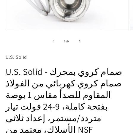
تح
افتح
ط
الوسائط
1
2
ل
1
/
9
ي
في
ذة
النافذة
قة
المنبثقة
U.S. Solid
U.S. Solid صمام كروي بمحرك -
صمام كروي كهربائي من الفولاذ
المقاوم للصدأ مقاس 1 بوصة
بفتحة كاملة، 9-24 فولت تيار
متردد/مستمر، إعداد ثلاثي
الأسلاك، معتمد من NSF