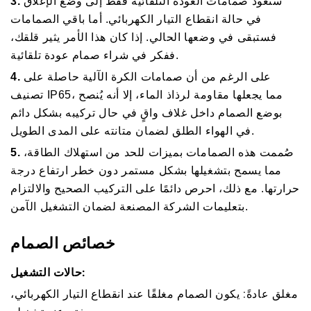
ستعود صمامات العودة التلقائية فقط إلى وضع الإغلاق
3.
في حالة انقطاع التيار الكهربائي. أما باقي الصمامات
فستبقى في وضعها الحالي. إذا كان هذا الأمر يثير قلقك،
ففكر في شراء صمام عودة تلقائية.
على الرغم من أن صمامات الكرة الآلية حاصلة على
4.
تصنيف IP65، مما يجعلها مقاومة لرذاذ الماء، إلا أنه يُنصح
بوضع الصمام داخل غلاف واقٍ في حال تركيبه بشكل دائم
في الهواء الطلق لضمان متانته على المدى الطويل.
صُممت هذه الصمامات بميزات للحد من استهلاك الطاقة،
5.
مما يسمح بتشغيلها بشكل مستمر دون خطر ارتفاع درجة
حرارتها. مع ذلك، احرص دائمًا على التركيب الصحيح والالتزام
بتعليمات الشركة المصنعة لضمان التشغيل الآمن.
خصائص الصمام
حالات التشغيل:
مغلق عادةً: يكون الصمام مغلقًا عند انقطاع التيار الكهربائي،