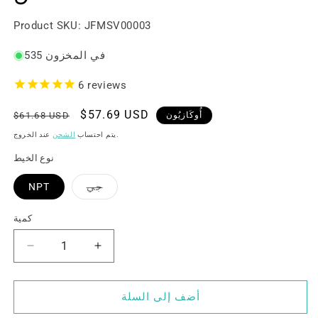
رقم
Product SKU:
JFMSV00003
المنتج:
535 في المخزون
6
reviews
سعر
$57.69 USD
السعر
أُوكَازيُون
$61.68 USD
البيع
العادي
عند الخروج.
يتم احتساب
الشحن
نوع الخيط
تم
جي
NPT
بيع
النسخة
أو
كمية
عدم
توفرها
زيادة
تقليل
الكمية
الكمية
لـ
لـ
أضف إلى السلة
U.S.
U.S.
Solid
Solid