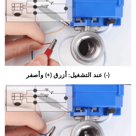
عند التشغيل: أزرق (+) وأصفر (-)