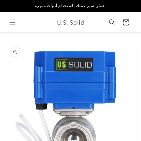
انتقل
حسّن سير عملك باستخدام أدوات مميزة.
إلى
المحتوى
U.S. Solid
العربة
انتقل
إلى
معلومات
المنتج