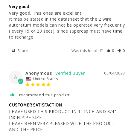
Very good
Very good. This ones are excellent.

It mas be stated in the datasheet that the 2 wire 
autoreturn models can not be operated very frecuently 
( every 15 or 20 secs), since supercap must have time 
to recharge.
Share
Was this helpful?
0
0
Anonymous
03/04/2023
A
United States
I recommend this product
CUSTOMER SATISFACTION
I HAVE USED THIS PRODUCT IN 1" INCH AND 3/4" 
INCH PIPE SIZE.

I HAVE BEEN VERY PLEASED WITH THE PRODUCT 
AND THE PRICE.