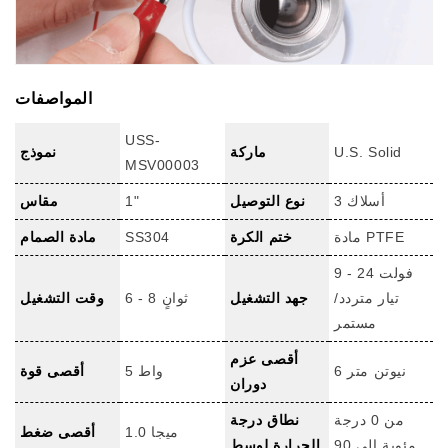
المواصفات
USS-
U.S. Solid
ماركة
نموذج
MSV00003
3 أسلاك
نوع التوصيل
1"
مقاس
مادة PTFE
ختم الكرة
SS304
مادة الصمام
9 - 24 فولت
تيار متردد/
جهد التشغيل
6 - 8 ثوانٍ
وقت التشغيل
مستمر
أقصى عزم
6 نيوتن متر
5 واط
أقصى قوة
دوران
من 0 درجة
نطاق درجة
1.0 ميجا
أقصى ضغط
مئوية إلى 90
الحرارة لوسط