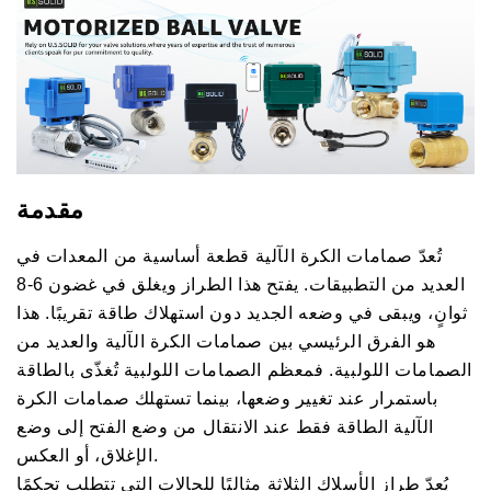
متردد/
متردد/
مستمر،
مستمر،
إعداد
إعداد
ثلاثي
ثلاثي
الأسلاك،
الأسلاك،
معتمد
معتمد
من
من
NSF
NSF
مقدمة
تُعدّ صمامات الكرة الآلية قطعة أساسية من المعدات في
العديد من التطبيقات. يفتح هذا الطراز ويغلق في غضون 6-8
ثوانٍ، ويبقى في وضعه الجديد دون استهلاك طاقة تقريبًا. هذا
هو الفرق الرئيسي بين صمامات الكرة الآلية والعديد من
الصمامات اللولبية. فمعظم الصمامات اللولبية تُغذّى بالطاقة
باستمرار عند تغيير وضعها، بينما تستهلك صمامات الكرة
الآلية الطاقة فقط عند الانتقال من وضع الفتح إلى وضع
الإغلاق، أو العكس.
يُعدّ طراز الأسلاك الثلاثة مثاليًا للحالات التي تتطلب تحكمًا