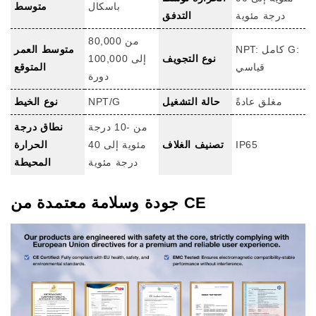
باسكال
متوسط
درجة مئوية
التدفق
من 80,000
NPT: كامل G:
متوسط ​​العمر
نوع التجويف
إلى 100,000
قياسي
المتوقع
دورة
مغلق عادةً
حالة التشغيل
NPT/G
نوع الخيط
من -10 درجة
نطاق درجة
IP65
تصنيف الغلاف
مئوية إلى 40
الحرارة
درجة مئوية
المحيطة
جودة وسلامة معتمدة من CE