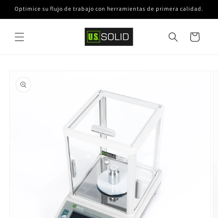
Ir
Optimice su flujo de trabajo con herramientas de primera calidad.
directamente
al contenido
Carrito
Ir
directamente
a la
información
del producto