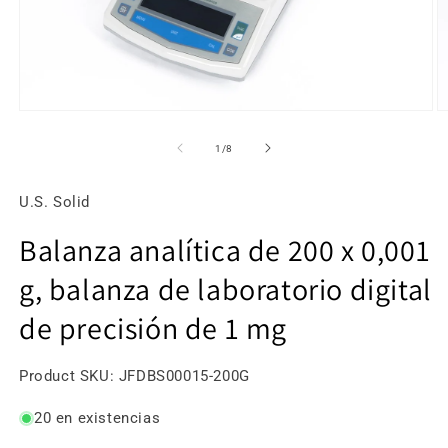
Abrir
Ab
elemento
e
multimedia
m
de
1
/
8
1
2
en
e
una
u
U.S. Solid
ventana
v
modal
m
Balanza analítica de 200 x 0,001
g, balanza de laboratorio digital
de precisión de 1 mg
SKU:
Product SKU:
JFDBS00015-200G
20 en existencias