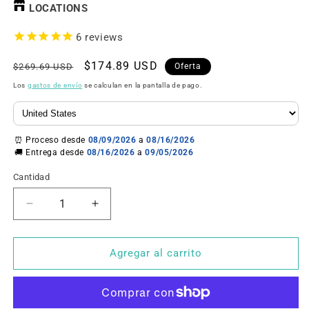
LOCATIONS
6
reviews
Precio
Precio
$174.89 USD
$269.69 USD
Oferta
habitual
de
Los
gastos de envío
se calculan en la pantalla de pago.
oferta
⏰ Proceso desde
08/09/2026
a
08/16/2026
🚚 Entrega desde
08/16/2026
a
09/05/2026
Cantidad
Reducir
Aumentar
cantidad
cantidad
para
para
Balanza
Balanza
Agregar al carrito
analítica
analítica
de
de
200
200