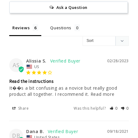
Ask a Question
Reviews
Questions
Alissia S.
02/28/2023
AS
US
Read the instructions
It��s a bit confusing as a novice but really good 
product all together. I recommend it. Read more
Share
Was this helpful?
0
0
Dana B.
09/18/2021
DB
United States