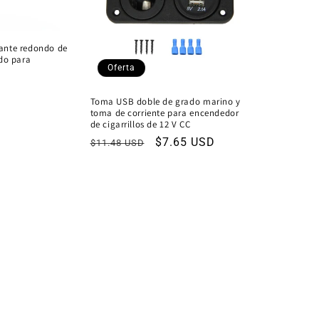
lante redondo de
do para
Oferta
Toma USB doble de grado marino y
toma de corriente para encendedor
de cigarrillos de 12 V CC
Precio
Precio
$7.65 USD
$11.48 USD
habitual
de
oferta