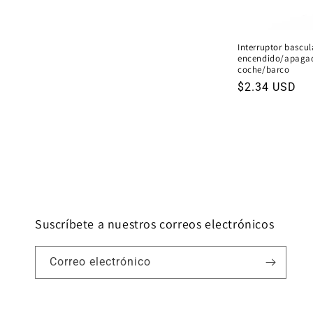
c
i
Interruptor bascu
encendido/apaga
coche/barco
ó
Precio
$2.34 USD
habitual
n
:
Suscríbete a nuestros correos electrónicos
Correo electrónico