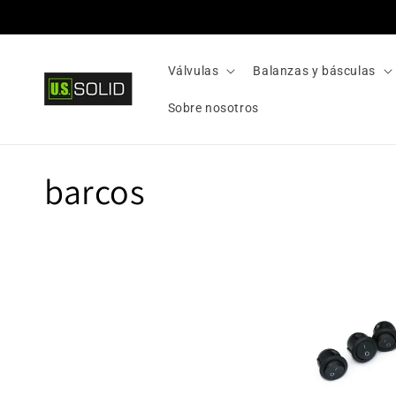
Ir
directamente
al contenido
Válvulas
Balanzas y básculas
Sobre nosotros
C
barcos
o
l
e
c