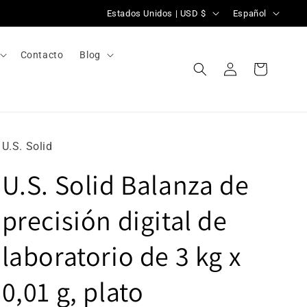
P
I
Estados Unidos | USD $
Español
a
d
í
i
Contacto
Blog
Iniciar
s
o
Carrito
sesión
/
m
r
a
e
U.S. Solid
g
U.S. Solid Balanza de
i
ó
precisión digital de
n
laboratorio de 3 kg x
0,01 g, plato