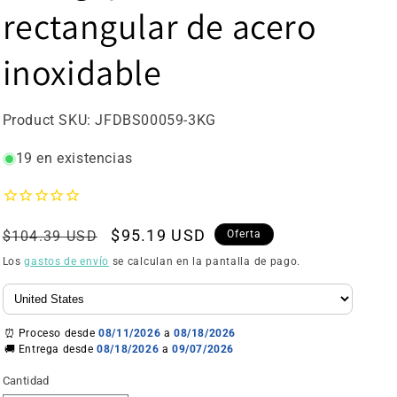
rectangular de acero
inoxidable
SKU:
Product SKU:
JFDBS00059-3KG
19 en existencias
Precio
Precio
$95.19 USD
$104.39 USD
Oferta
habitual
de
Los
gastos de envío
se calculan en la pantalla de pago.
oferta
⏰ Proceso desde
08/11/2026
a
08/18/2026
🚚 Entrega desde
08/18/2026
a
09/07/2026
Cantidad