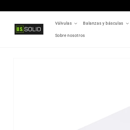
Ir
directamente
al contenido
Válvulas
Balanzas y básculas
Sobre nosotros
Ir
directamente
a la
información
del producto