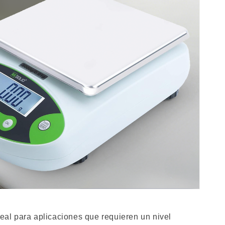
acero
acero
inoxidable
inoxidable
eal para aplicaciones que requieren un nivel