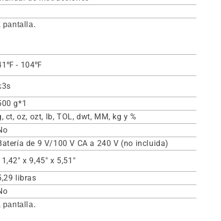
 pantalla.
41℉ - 104℉
≤3s
500 g*1
g, ct, oz, ozt, lb, TOL, dwt, MM, kg y %
No
Batería de 9 V/100 V CA a 240 V (no incluida)
11,42" x 9,45" x 5,51"
5,29 libras
No
 pantalla.