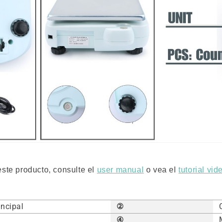
 este producto, consulte el
user manual
o vea el
tutorial vid
incipal
②
④