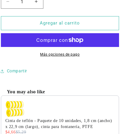
Reducir
Aumentar
cantidad
cantidad
para
para
Válvula
Válvula
Agregar al carrito
solenoide
solenoide
-
-
1/2&quot;
1/2&quot;
110/220V
110/220V
CA
CA
Más opciones de pago
Válvula
Válvula
solenoide
solenoide
Compartir
eléctrica
eléctrica
Cuerpo
Cuerpo
de
de
You may also like
latón
latón
Use the Previous and Next buttons to navigate through product r
Normalmente
Normalmente
abierta,
abierta,
sello
sello
NBR
NBR
Cinta de teflón - Paquete de 10 unidades, 1,8 cm (ancho)
x 22,9 cm (largo), cinta para fontanería, PTFE
$4,66
$5,29