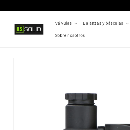
Ir
directamente
al contenido
Válvulas
Balanzas y básculas
Sobre nosotros
Ir
directamente
a la
información
del producto