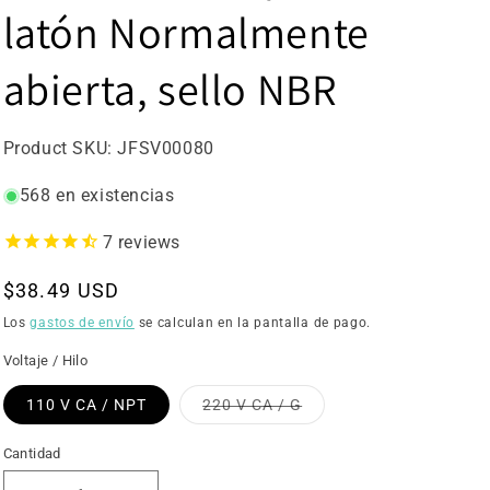
latón Normalmente
abierta, sello NBR
SKU:
Product SKU:
JFSV00080
568 en existencias
7
reviews
Precio
$38.49 USD
habitual
Los
gastos de envío
se calculan en la pantalla de pago.
Voltaje / Hilo
Variante
110 V CA / NPT
220 V CA / G
agotada
o
no
Cantidad
disponible