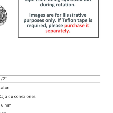
1/2"
Latón
Caja de conexiones
16 mm