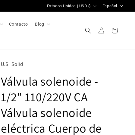
P
I
Estados Unidos | USD $
Español
a
d
í
i
Contacto
Blog
Iniciar
s
o
Carrito
sesión
/
m
r
a
e
U.S. Solid
g
Válvula solenoide -
i
ó
1/2" 110/220V CA
n
Válvula solenoide
eléctrica Cuerpo de