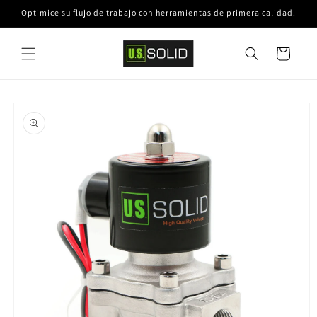
Ir
Optimice su flujo de trabajo con herramientas de primera calidad.
directamente
al contenido
Carrito
Ir
directamente
a la
información
del producto