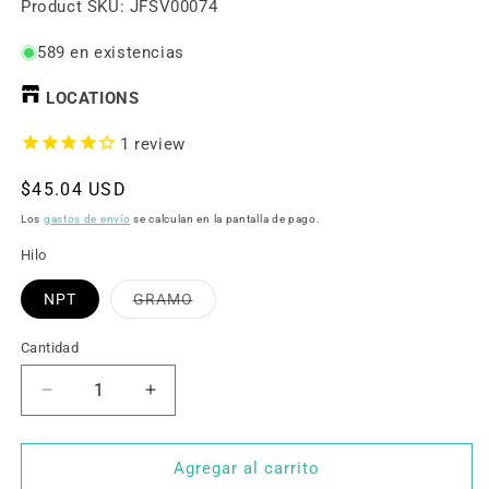
SKU:
Product SKU:
JFSV00074
589 en existencias
LOCATIONS
1
review
Precio
$45.04 USD
habitual
Los
gastos de envío
se calculan en la pantalla de pago.
Hilo
Variante
NPT
GRAMO
agotada
o
no
Cantidad
disponible
Reducir
Aumentar
cantidad
cantidad
para
para
Válvula
Válvula
Agregar al carrito