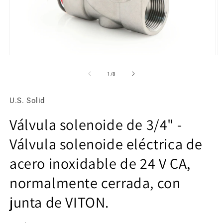
Abrir
Ab
elemento
e
multimedia
m
de
1
/
8
1
2
en
e
una
u
U.S. Solid
ventana
v
modal
m
Válvula solenoide de 3/4" -
Válvula solenoide eléctrica de
acero inoxidable de 24 V CA,
normalmente cerrada, con
junta de VITON.