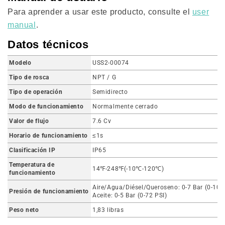
Para aprender a usar este producto, consulte el
user
manual
.
Datos técnicos
Modelo
USS2-00074
Tipo de rosca
NPT / G
Tipo de operación
Semidirecto
Modo de funcionamiento
Normalmente cerrado
Valor de flujo
7.6 Cv
Horario de funcionamiento
≤1s
Clasificación IP
IP65
Temperatura de
14℉-248℉(-10℃-120℃)
funcionamiento
Aire/Agua/Diésel/Queroseno: 0-7 Bar (0-101 
Presión de funcionamiento
Aceite: 0-5 Bar (0-72 PSI)
Peso neto
1,83 libras