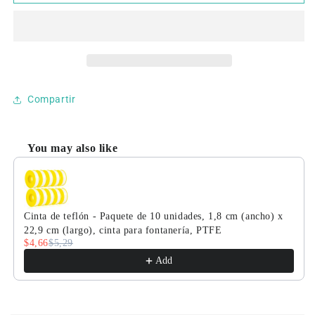
solenoide
solenoide
de
de
3/4&quot;
3/4&quot;
-
-
Válvula
Válvula
solenoide
solenoide
eléctrica
eléctrica
Compartir
de
de
acero
acero
inoxidable
inoxidable
You may also like
de
de
Use the Previous and Next buttons to navigate through product
24
24
V
V
CA,
CA,
normalmente
normalmente
Cinta de teflón - Paquete de 10 unidades, 1,8 cm (ancho) x
cerrada,
cerrada,
22,9 cm (largo), cinta para fontanería, PTFE
con
con
$4,66
$5,29
junta
junta
Add
de
de
VITON.
VITON.