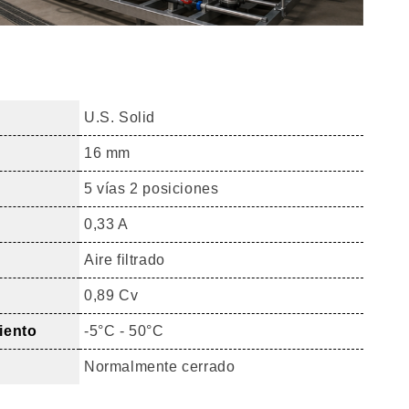
U.S. Solid
16 mm
5 vías 2 posiciones
0,33 A
Aire filtrado
0,89 Cv
iento
-5°C - 50°C
Normalmente cerrado