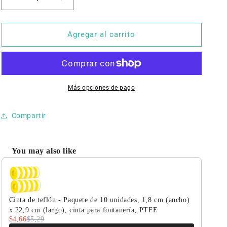
Reducir
Aumentar
cantidad
cantidad
para
para
Válvula
Válvula
Agregar al carrito
solenoide
solenoide
neumática
neumática
de
de
1/4&quot;
1/4&quot;
y
y
Más opciones de pago
5
5
vías,
vías,
Compartir
2
2
posiciones,
posiciones,
12
12
You may also like
V
V
Use the Previous and Next buttons to navigate through product r
CC,
CC,
de
de
U.S.
U.S.
Solid,
Solid,
Cinta de teflón - Paquete de 10 unidades, 1,8 cm (ancho)
normalmente
normalmente
x 22,9 cm (largo), cinta para fontanería, PTFE
cerrada.
cerrada.
$4,66
$5,29