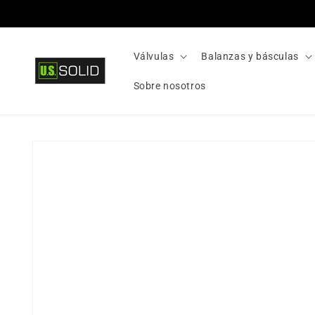
Ir
directamente
al contenido
Válvulas
Balanzas y básculas
Sobre nosotros
Ir
directamente
a la
información
del producto