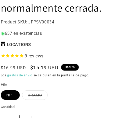
normalmente cerrada.
SKU:
Product SKU:
JFPSV00034
657 en existencias
LOCATIONS
9
reviews
Precio
Precio
$15.19 USD
$16.99 USD
Oferta
habitual
de
Los
gastos de envío
se calculan en la pantalla de pago.
oferta
Hilo
Variante
NPT
GRAMO
agotada
o
no
Cantidad
disponible