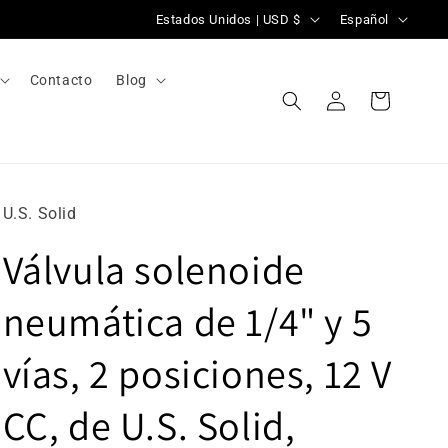
P
I
Estados Unidos | USD $
Español
a
d
í
i
Contacto
Blog
Iniciar
s
o
Carrito
sesión
/
m
r
a
e
U.S. Solid
g
Válvula solenoide
i
ó
neumática de 1/4" y 5
n
vías, 2 posiciones, 12 V
CC, de U.S. Solid,