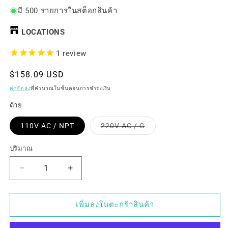
มี 500 รายการในสต็อกสินค้า
LOCATIONS
1
review
ราคา
$158.09 USD
ปกติ
ค่าจัดส่ง
ที่คำนวณในขั้นตอนการชำระเงิน
ด้าย
ตัว
110V AC / NPT
220V AC / G
เลือก
สินค้า
ขาย
ปริมาณ
หมด
แล้ว
หรือ
ลด
เพิ่ม
ไม่
พร้อม
ปริมาณ
ปริมาณ
จำหน่าย
สำหรับ
สำหรับ
เพิ่มลงในตะกร้าสินค้า
วาล์ว
วาล์ว