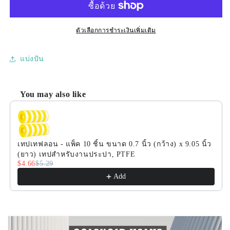
โซ
โซ
ลิ
ลิ
ตัวเลือกการชำระเงินเพิ่มเติม
นอยด์
นอยด์
2
2
แบ่งปัน
นิ้ว
นิ้ว
-
-
ส
ส
You may also like
แตน
แตน
Use the Previous and Next buttons to navigate through product
เลส
เลส
สตี
สตี
เทปเทฟลอน - แพ็ค 10 ชิ้น ขนาด 0.7 นิ้ว (กว้าง) x 9.05 นิ้ว
ล
ล
(ยาว) เทปสำหรับงานประปา, PTFE
วาล์ว
วาล์ว
$4.66
$5.29
โซ
โซ
Add
ลิ
ลิ
นอยด์
นอยด์
ไฟฟ้ากระแส
ไฟฟ้ากระแส