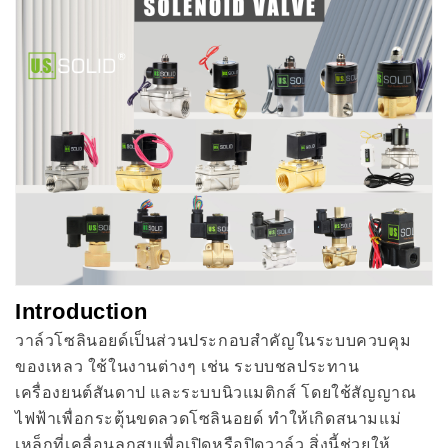
สลับ
สลับ
110/220V
110/220V
แบบ
แบบ
ปิด
ปิด
ปกติ
ปกติ
ซีล
ซีล
ไว
ไว
ตัน
ตัน
Introduction
วาล์วโซลินอยด์เป็นส่วนประกอบสำคัญในระบบควบคุม
ของเหลว ใช้ในงานต่างๆ เช่น ระบบชลประทาน
เครื่องยนต์สันดาป และระบบนิวแมติกส์ โดยใช้สัญญาณ
ไฟฟ้าเพื่อกระตุ้นขดลวดโซลินอยด์ ทำให้เกิดสนามแม่
เหล็กที่เคลื่อนลูกสูบเพื่อเปิดหรือปิดวาล์ว สิ่งนี้ช่วยให้