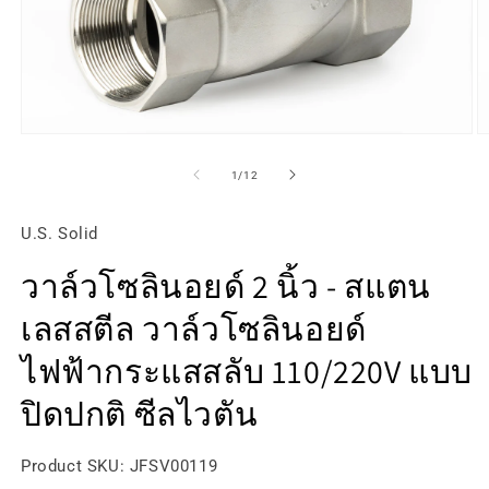
เปิด
เป
สื่อ
สื
จาก
1
/
12
1
2
ใน
ใ
โม
โ
U.S. Solid
ดอล
ด
วาล์วโซลินอยด์ 2 นิ้ว - สแตน
เลสสตีล วาล์วโซลินอยด์
ไฟฟ้ากระแสสลับ 110/220V แบบ
ปิดปกติ ซีลไวตัน
SKU:
Product SKU:
JFSV00119