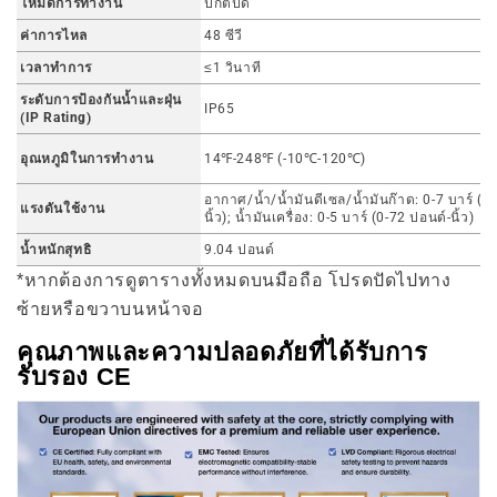
โหมดการทำงาน
ปกติปิด
ค่าการไหล
48 ซีวี
เวลาทำการ
≤1 วินาที
ระดับการป้องกันน้ำและฝุ่น
IP65
(IP Rating)
อุณหภูมิในการทำงาน
14℉-248℉ (-10℃-120℃)
อากาศ/น้ำ/น้ำมันดีเซล/น้ำมันก๊าด: 0-7 บาร์ (0
แรงดันใช้งาน
นิ้ว); น้ำมันเครื่อง: 0-5 บาร์ (0-72 ปอนด์-นิ้ว)
น้ำหนักสุทธิ
9.04 ปอนด์
*หากต้องการดูตารางทั้งหมดบนมือถือ โปรดปัดไปทาง
ซ้ายหรือขวาบนหน้าจอ
คุณภาพและความปลอดภัยที่ได้รับการ
รับรอง CE