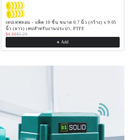
ส
ส
แตน
แตน
เลส
เลส
เทปเทฟลอน - แพ็ค 10 ชิ้น ขนาด 0.7 นิ้ว (กว้าง) x 9.05
ขนาด
ขนาด
นิ้ว (ยาว) เทปสำหรับงานประปา, PTFE
$4.66
$5.29
3/4
3/4
Add
นิ้ว
นิ้ว
พร้อม
พร้อม
WiFi
WiFi
และ
และ
ฟัง
ฟัง
ก์ชั่
ก์ชั่
นบัน
นบัน
ทึก
ทึก
ค่า
ค่า
เมื่อ
เมื่อ
ปิด
ปิด