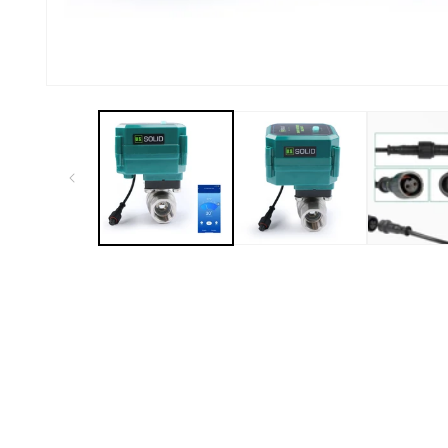
เปิด
สื่อ
1
ใน
โม
ดอล