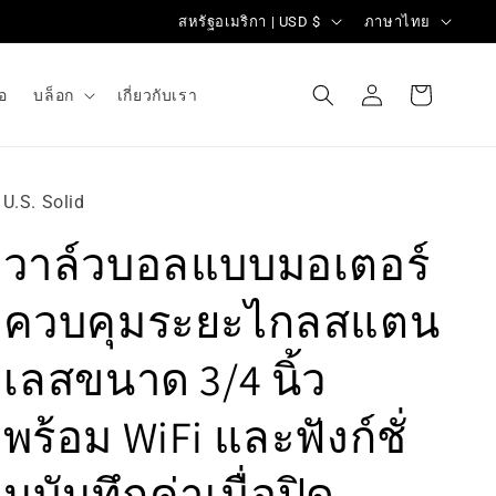
ป
ภ
สหรัฐอเมริกา | USD $
ภาษาไทย
ร
า
ะ
ษ
เข้าสู่
ตะกร้า
่อ
บล็อก
เกี่ยวกับเรา
ระบบ
สินค้า
เ
า
ท
ศ
U.S. Solid
/
วาล์วบอลแบบมอเตอร์
ภู
มิ
ควบคุมระยะไกลสแตน
ภ
า
เลสขนาด 3/4 นิ้ว
ค
พร้อม WiFi และฟังก์ชั่
นบันทึกค่าเมื่อปิด