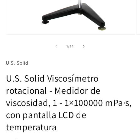
Abrir
Ab
elemento
e
multimedia
m
de
1
/
11
1
2
en
e
una
u
U.S. Solid
ventana
v
modal
m
U.S. Solid Viscosímetro
rotacional - Medidor de
viscosidad, 1 - 1×100000 mPa·s,
con pantalla LCD de
temperatura