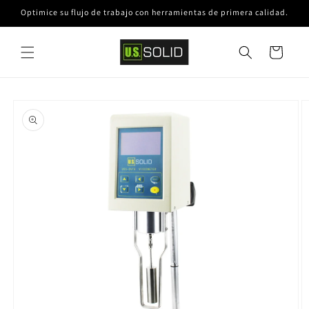
Ir
Optimice su flujo de trabajo con herramientas de primera calidad.
directamente
al contenido
Carrito
Ir
directamente
a la
información
del producto