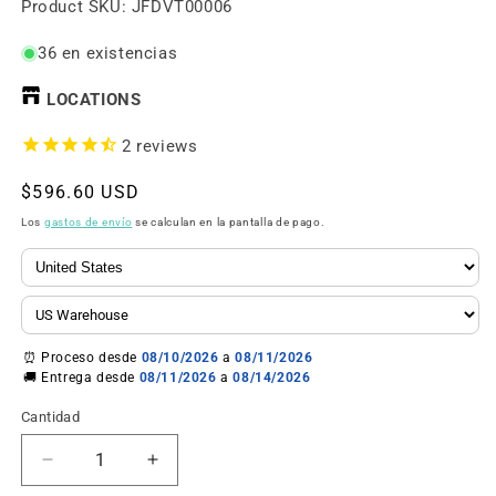
SKU:
Product SKU:
JFDVT00006
36 en existencias
LOCATIONS
2
reviews
Precio
$596.60 USD
habitual
Los
gastos de envío
se calculan en la pantalla de pago.
⏰ Proceso desde
08/10/2026
a
08/11/2026
🚚 Entrega desde
08/11/2026
a
08/14/2026
Cantidad
Reducir
Aumentar
cantidad
cantidad