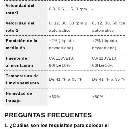
Velocidad del
0,3, 0,6, 1,5, 3 rpm
-
rotor1
Velocidad del
6, 12, 30, 60 rpm y
6, 12, 30, 60 rpm 
rotor2
automático
automático
Precisión de la
±2% (líquido
±2% (líquido
medición
newtoniano)
newtoniano)
Fuente de
CA 110V±10,
CA 110V±10,
alimentación
60Hz±10%
60Hz±10%
Temperatura de
De 41 °F a 95 °F
De 41 °F a 95 °F
funcionamiento
Humedad de
≤80%
≤80%
trabajo
PREGUNTAS FRECUENTES
1. ¿Cuáles son los requisitos para colocar el