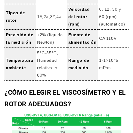
Velocidad
6, 12, 30 y
Tipos de
1#,2#,3#,4#
del rotor
60 (rpm)
rotor
(rpm)
(automático)
Precisión de
±2% (líquido
Fuente de
CA 110V
la medición
Newton)
alimentación
5°C-35°C,
Temperatura
Humedad
Rango de
1-1×10^5
ambiente
relativa: ≤
medición
mPas
80%
¿CÓMO ELEGIR EL VISCOSÍMETRO Y EL
ROTOR ADECUADOS?