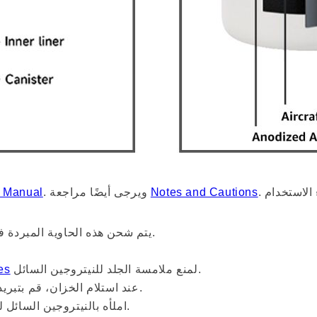
Notes and Cautions
. ويرجى أيضًا مراجعة
 Manual
يتم شحن هذه الحاوية المبردة فارغة، ويمكن ملؤها لدى أي مورد للنيتروجين السائل.
لمنع ملامسة الجلد للنيتروجين السائل.
es
عند استلام الخزان، قم بتبريده مسبقًا بثلثيْه من النيتروجين السائل لاختبار الفراغ.
املأه بالنيتروجين السائل للتبريد المسبق قبل الاستخدام واتركه لمدة 48 ساعة.