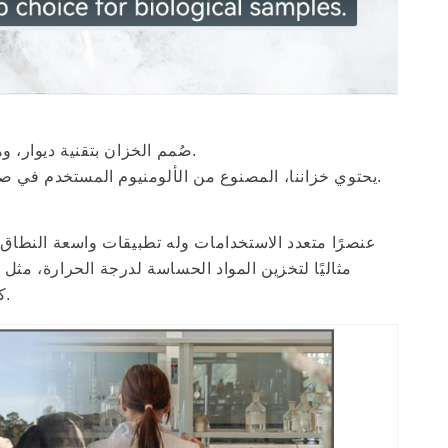
نقدم خزان ديوار سعة 30 لترًا لتخزين النيتروجين السائل المبرد (LN2). صُمم الخزان بتقنية ديوار، وهي عملية عزل تعتمد على فراغ بين جدارين داخليين.
يحتوي خزاننا، المصنوع من الألومنيوم المستخدم في صناعة الطائرات، على 6 علب مزودة بأنبوبات لتخزين العينات، وغطاء مبطن معزول بأحزمة لتقليل فقدان النيتروجين السائل.
مثاليًا لتخزين المواد الحساسة لدرجة الحرارة، مثل 
كوكتيلات مدخنة، أو تصنع الآيس كريم، أو تُجري تجارب معملية، فإن هذا الخزان يوفر تخزينًا موثوقًا وفعالًا للنيتروجين السائل.