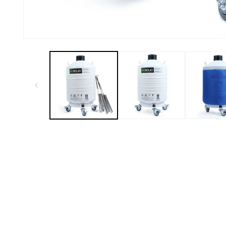
افتح
الوسائط
1
في
النافذة
المنبثقة