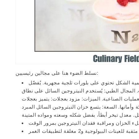
نسلط الضوء هنا على مجالين رئيسيين:
ية الشكل تحتوي على بلورات ثلجية مجهرية. يُفضّل
. المجال الطبي: يُستخدم النيتروجين السائل على نطاق
مليات الصناعية. الميزات: مزود بعجلات: يتميز بعجلات
 خزان النيتروجين السائل المبرد U.S. Solid لما يصل إلى 30 لترًا