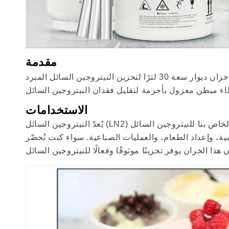
مقدمة
الاستخدامات
يُعدّ النيتروجين السائل (LN2) عنصرًا متعدد الاستخدامات وله تطبيقات واسعة النطاق، بدءًا من البحث العلمي وصولًا إلى فنون الطهي. يُعدّ خزان ديوار الخاص بنا للنيتروجين السائل
ية، وإعداد الطعام، والعمليات الصناعية. سواء كنت تُحضّر