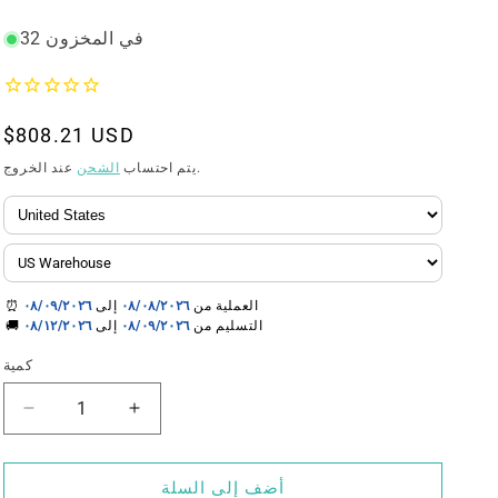
المنتج:
32 في المخزون
السعر
$808.21 USD
العادي
عند الخروج.
يتم احتساب
الشحن
⏰ العملية من
٠٨/٠٨/٢٠٢٦
إلى
٠٨/٠٩/٢٠٢٦
🚚 التسليم من
٠٨/٠٩/٢٠٢٦
إلى
٠٨/١٢/٢٠٢٦
كمية
زيادة
تقليل
الكمية
الكمية
لـ
لـ
أضف إلى السلة
خزان
خزان