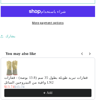
نيتروجين
نيتروجين
سائل
سائل
سعة
سعة
30
30
More payment options
لترًا
لترًا
-
-
حاوية
حاوية
يشارك
ديوار
ديوار
للتبريد
للتبريد
العميق
العميق
You may also like
مزودة
مزودة
Use the Previous and Next buttons to navigate through product r
بأحزمة
بأحزمة
وعجلات
وعجلات
صة) - قفازات
قفازات تبريد طويلة بطول 35 سم (13.8 بوصة) - قفازات
واقية من النيتروجين السائل LN2
$13.74
$15.74
$21
Add