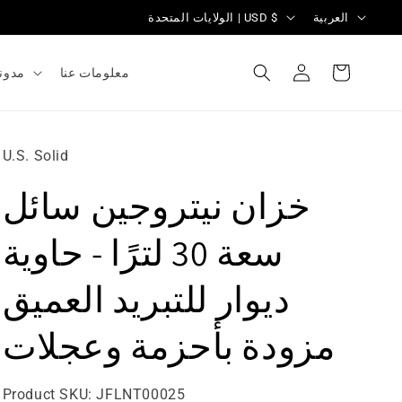
ل
ا
العربية
الولايات المتحدة | USD $
غ
ل
تسجيل
ة
ب
العربة
معلومات عنا
مدون
الدخول
ل
د
/
U.S. Solid
ا
خزان نيتروجين سائل
ل
م
سعة 30 لترًا - حاوية
ن
ديوار للتبريد العميق
ط
ق
مزودة بأحزمة وعجلات
ة
رقم
Product SKU:
JFLNT00025