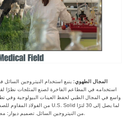
المجال الطهوي:
ينبع استخدام النيتروجين السائل ف
استخدامه في المطاعم الفاخرة لصنع المثلجات نظرًا لقدر
واسع في المجال الطبي لحفظ العينات البيولوجية وفي تطبيق
من الفولاذ المقاوم للصدأ مزو
من النيتروجين السائل. تصميم ديوار: مصمم خصيصًا لتخزين السوائل شديدة البرودة مثل النيتروجين السائل. معدل تبخر أبطأ، بفضل شكله وسعته ومواده المتينة.