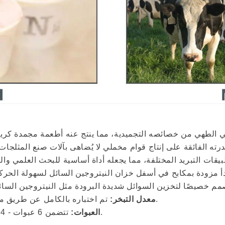
ي الطهي من خصائصه التجميدية، مما ينتج عنه أطعمة مجمدة كريم
ته الفائقة على إنتاج قوام مخملي لا يُضاهى بآلات صنع المثلجات
ات التبريد المختلفة، مما يجعله أداة أساسية للبحث العلمي والع
دة بمكابح في أسفل خزان النيتروجين السائل لسهولة الحركة وأمانها. السعة: يتسع
تم اختباره بالكامل عن طريق ملء الخزان ومراقبة فقدان النيتروجين بمرور الوقت.
معدل التبخر:
تتضمن 6 عبوات - 4 مثقبة للعينات البيولوجية و2 مغلقة لتطبيقات الغمر.
العبوات: